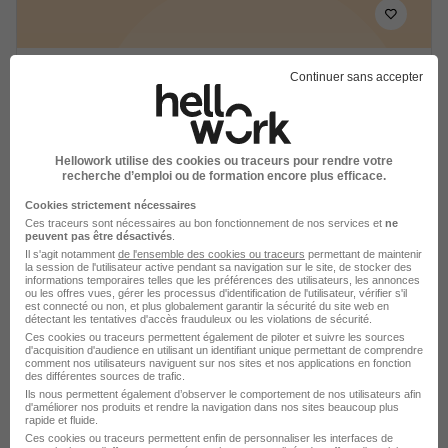
Collaborateur Comptable H/F
Continuer sans accepter
Eclipse
Chenôve - 21
CDI
30 000 - 40 000 € / an
Hellowork utilise des cookies ou traceurs pour rendre votre
Télétravail occasionnel
recherche d’emploi ou de formation encore plus efficace.
Cookies strictement nécessaires
Ces traceurs sont nécessaires au bon fonctionnement de nos services et
ne
Voir l’offre
peuvent pas être désactivés
.
il y a 19 jours
Il s'agit notamment
de l'ensemble des cookies ou traceurs
permettant de maintenir
la session de l'utilisateur active pendant sa navigation sur le site, de stocker des
informations temporaires telles que les préférences des utilisateurs, les annonces
ou les offres vues, gérer les processus d'identification de l'utilisateur, vérifier s'il
est connecté ou non, et plus globalement garantir la sécurité du site web en
détectant les tentatives d'accès frauduleux ou les violations de sécurité.
Ces cookies ou traceurs permettent également de piloter et suivre les sources
d'acquisition d'audience en utilisant un identifiant unique permettant de comprendre
comment nos utilisateurs naviguent sur nos sites et nos applications en fonction
des différentes sources de trafic.
Collaborateur Comptable H/F
Ils nous permettent également d’observer le comportement de nos utilisateurs afin
d'améliorer nos produits et rendre la navigation dans nos sites beaucoup plus
Eclipse
rapide et fluide.
Ces cookies ou traceurs permettent enfin de personnaliser les interfaces de