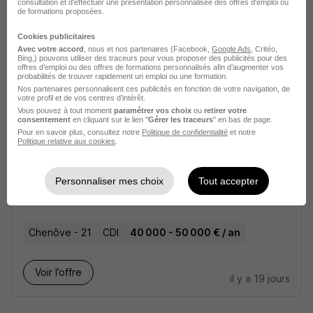
consultation et d'effectuer une présentation personnalisée des offres d'emploi ou
Chenôve - 21
CDI
30 000 - 40 000 € / an
de formations proposées.
Télétravail occasionnel
Cookies publicitaires
Avec votre accord
, nous et nos partenaires (Facebook,
Google Ads
, Critéo,
Bing,) pouvons utiliser des traceurs pour vous proposer des publicités pour des
offres d’emploi ou des offres de formations personnalisés afin d’augmenter vos
Voir l’offre
il y a 19 jours
probabilités de trouver rapidement un emploi ou une formation.
Nos partenaires personnalisent ces publicités en fonction de votre navigation, de
votre profil et de vos centres d’intérêt.
Vous pouvez à tout moment
paramétrer vos choix
ou
retirer votre
consentement
en cliquant sur le lien "
Gérer les traceurs
" en bas de page.
Pour en savoir plus, consultez notre
Politique de confidentialité
et notre
Politique relative aux cookies
.
Personnaliser mes choix
Tout accepter
Chef de Mission Comptable H/F
Eclipse
Chenôve - 21
CDI
40 000 - 50 000 € / an
Voir l’offre
il y a 19 jours