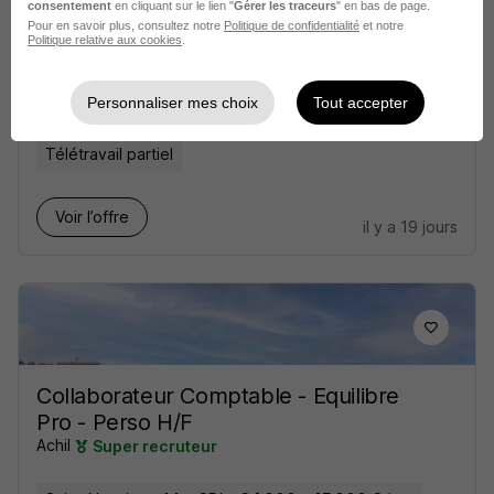
consentement
en cliquant sur le lien "
Gérer les traceurs
" en bas de page.
Pour en savoir plus, consultez notre
Politique de confidentialité
et notre
Collaborateur Comptable Sénior H/F
Politique relative aux cookies
.
WEETALENT
Personnaliser mes choix
Tout accepter
Saint-Nazaire - 44
CDI
34 000 - 38 000 € / an
Télétravail partiel
Voir l’offre
il y a 19 jours
Collaborateur Comptable - Equilibre
Pro - Perso H/F
Achil
Super recruteur