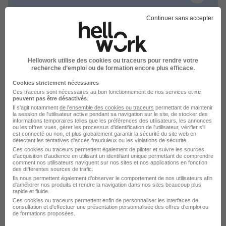
Continuer sans accepter
Coiffeur H/F
Stalter Mundo
Hellowork utilise des cookies ou traceurs pour rendre votre
Reichstett - 67
CDI
1 900 - 3 900 € / mois
recherche d’emploi ou de formation encore plus efficace.
Cookies strictement nécessaires
Voir l’offre
Ces traceurs sont nécessaires au bon fonctionnement de nos services et
ne
il y a 19 jours
peuvent pas être désactivés
.
Il s'agit notamment
de l'ensemble des cookies ou traceurs
permettant de maintenir
la session de l'utilisateur active pendant sa navigation sur le site, de stocker des
informations temporaires telles que les préférences des utilisateurs, les annonces
ou les offres vues, gérer les processus d'identification de l'utilisateur, vérifier s'il
est connecté ou non, et plus globalement garantir la sécurité du site web en
détectant les tentatives d'accès frauduleux ou les violations de sécurité.
Ces cookies ou traceurs permettent également de piloter et suivre les sources
d'acquisition d'audience en utilisant un identifiant unique permettant de comprendre
comment nos utilisateurs naviguent sur nos sites et nos applications en fonction
des différentes sources de trafic.
Coiffeur Mixte H/F
Ils nous permettent également d’observer le comportement de nos utilisateurs afin
D.P.S.
d'améliorer nos produits et rendre la navigation dans nos sites beaucoup plus
rapide et fluide.
Ces cookies ou traceurs permettent enfin de personnaliser les interfaces de
Strasbourg - 67
CDI
consultation et d'effectuer une présentation personnalisée des offres d'emploi ou
de formations proposées.