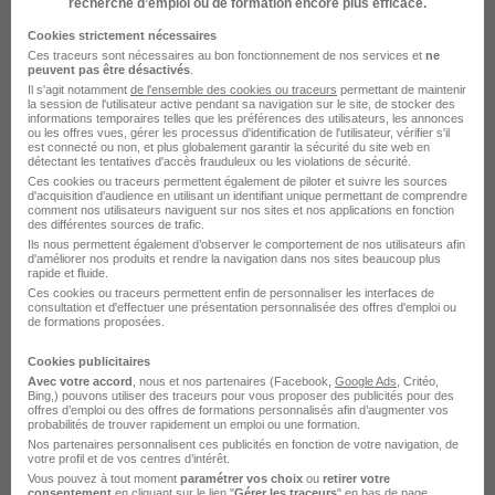
recherche d’emploi ou de formation encore plus efficace.
Cookies strictement nécessaires
Ces traceurs sont nécessaires au bon fonctionnement de nos services et
ne
peuvent pas être désactivés
.
Chef de Projets Informatique H/F
Il s'agit notamment
de l'ensemble des cookies ou traceurs
permettant de maintenir
la session de l'utilisateur active pendant sa navigation sur le site, de stocker des
Approach People Recruitment
informations temporaires telles que les préférences des utilisateurs, les annonces
ou les offres vues, gérer les processus d'identification de l'utilisateur, vérifier s'il
est connecté ou non, et plus globalement garantir la sécurité du site web en
détectant les tentatives d'accès frauduleux ou les violations de sécurité.
Paris - 75
CDI
55 000 - 70 000 € / an
Ces cookies ou traceurs permettent également de piloter et suivre les sources
d'acquisition d'audience en utilisant un identifiant unique permettant de comprendre
Télétravail partiel
comment nos utilisateurs naviguent sur nos sites et nos applications en fonction
des différentes sources de trafic.
Ils nous permettent également d’observer le comportement de nos utilisateurs afin
d'améliorer nos produits et rendre la navigation dans nos sites beaucoup plus
Voir l’offre
rapide et fluide.
il y a 3 jours
Ces cookies ou traceurs permettent enfin de personnaliser les interfaces de
consultation et d'effectuer une présentation personnalisée des offres d'emploi ou
de formations proposées.
Cookies publicitaires
Avec votre accord
, nous et nos partenaires (Facebook,
Google Ads
, Critéo,
Bing,) pouvons utiliser des traceurs pour vous proposer des publicités pour des
offres d’emploi ou des offres de formations personnalisés afin d’augmenter vos
probabilités de trouver rapidement un emploi ou une formation.
Chef de Projets IT H/F
Nos partenaires personnalisent ces publicités en fonction de votre navigation, de
votre profil et de vos centres d’intérêt.
Approach People Recruitment
Vous pouvez à tout moment
paramétrer vos choix
ou
retirer votre
consentement
en cliquant sur le lien "
Gérer les traceurs
" en bas de page.