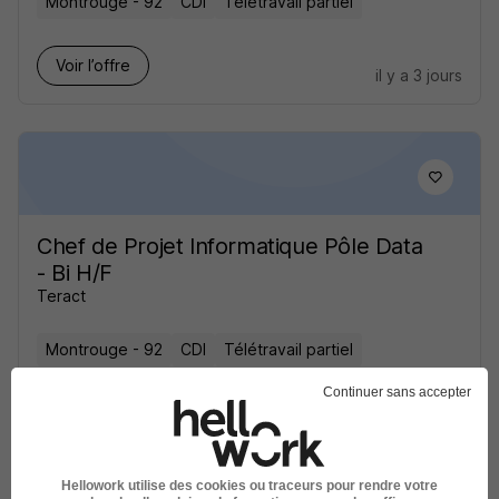
Montrouge - 92
CDI
Télétravail partiel
Voir l’offre
il y a 3 jours
Chef de Projet Informatique Pôle Data
- Bi H/F
Teract
Montrouge - 92
CDI
Télétravail partiel
Continuer sans accepter
Voir l’offre
il y a 3 jours
Hellowork utilise des cookies ou traceurs pour rendre votre