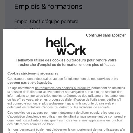
Emplois & formations
Emploi Chef d'équipe peinture
Emploi BTP
Continuer sans accepter
Hellowork utilise des cookies ou traceurs pour rendre votre
recherche d’emploi ou de formation encore plus efficace.
L'emploi par métier à Toulouse
Cookies strictement nécessaires
dans le domaine BTP
Ces traceurs sont nécessaires au bon fonctionnement de nos services et
ne
peuvent pas être désactivés
.
Il s'agit notamment
de l'ensemble des cookies ou traceurs
permettant de maintenir
la session de l'utilisateur active pendant sa navigation sur le site, de stocker des
Emploi Câbleur Toulouse
informations temporaires telles que les préférences des utilisateurs, les annonces
ou les offres vues, gérer les processus d'identification de l'utilisateur, vérifier s'il
Emploi Coffreur bancheur Toulouse
est connecté ou non, et plus globalement garantir la sécurité du site web en
détectant les tentatives d'accès frauduleux ou les violations de sécurité.
Emploi Electricien Toulouse
Ces cookies ou traceurs permettent également de piloter et suivre les sources
d'acquisition d'audience en utilisant un identifiant unique permettant de comprendre
Emploi Maçon VRD Toulouse
comment nos utilisateurs naviguent sur nos sites et nos applications en fonction
des différentes sources de trafic.
Emploi Manoeuvre BTP Toulouse
Ils nous permettent également d’observer le comportement de nos utilisateurs afin