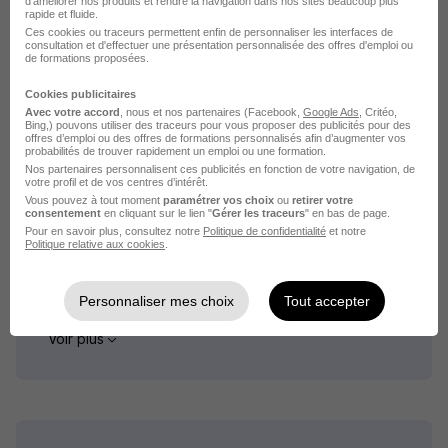
d'améliorer nos produits et rendre la navigation dans nos sites beaucoup plus
rapide et fluide.
Ces cookies ou traceurs permettent enfin de personnaliser les interfaces de
consultation et d'effectuer une présentation personnalisée des offres d'emploi ou
de formations proposées.
Cookies publicitaires
L'emploi par métier
Avec votre accord
, nous et nos partenaires (Facebook,
Google Ads
, Critéo,
Bing,) pouvons utiliser des traceurs pour vous proposer des publicités pour des
offres d’emploi ou des offres de formations personnalisés afin d’augmenter vos
probabilités de trouver rapidement un emploi ou une formation.
Emploi Coffreur bancheur
Nos partenaires personnalisent ces publicités en fonction de votre navigation, de
votre profil et de vos centres d’intérêt.
Emploi Conducteur d'engins
Vous pouvez à tout moment
paramétrer vos choix
ou
retirer votre
consentement
en cliquant sur le lien "
Gérer les traceurs
" en bas de page.
Emploi Couvreur
Pour en savoir plus, consultez notre
Politique de confidentialité
et notre
Politique relative aux cookies
.
Emploi Electricien
Emploi Maçon
Personnaliser mes choix
Tout accepter
Emploi Maçon VRD
Voir plus