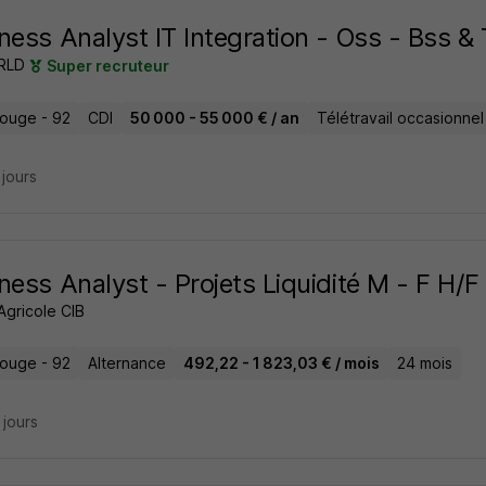
ness Analyst IT Integration - Oss - Bss &
RLD
Super recruteur
ouge - 92
CDI
50 000 - 55 000 € / an
Télétravail occasionnel
3 jours
ness Analyst - Projets Liquidité M - F H/F
Agricole CIB
ouge - 92
Alternance
492,22 - 1 823,03 € / mois
24 mois
4 jours