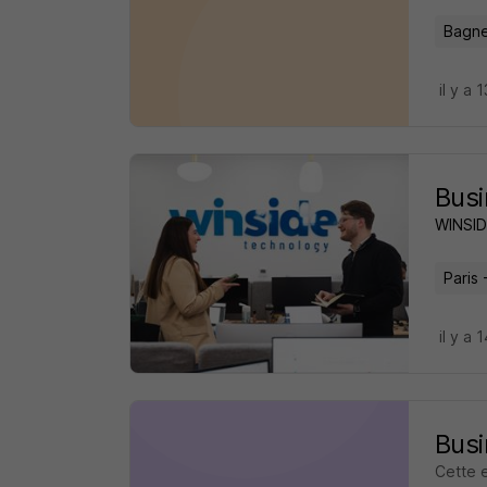
Bagne
il y a 
Busi
WINSI
Paris 
il y a 
Busi
Cette 