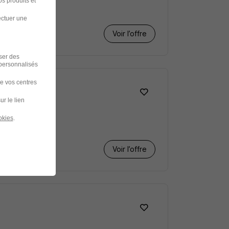
s produits et
ectuer une
Voir l’offre
iser des
 personnalisés
de vos centres
am H/F
ur le lien
okies
.
Voir l’offre