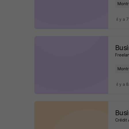
Montr
il y a 
Busi
Freela
Montr
il y a 
Busi
Crédit 