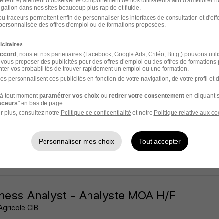
ettent également d’observer le comportement de nos utilisateurs afin d'améliorer no
igation dans nos sites beaucoup plus rapide et fluide.
ouge - 92
CDI
u traceurs permettent enfin de personnaliser les interfaces de consultation et d'eff
personnalisée des offres d'emploi ou de formations proposées.
16 jours
icitaires
accord
, nous et nos partenaires (Facebook,
Google Ads
, Critéo, Bing,) pouvons util
 vous proposer des publicités pour des offres d’emploi ou des offres de formations
ter vos probabilités de trouver rapidement un emploi ou une formation.
es personnalisent ces publicités en fonction de votre navigation, de votre profil et 
ness Analyst - Cash Coo Transversal Te
à tout moment
paramétrer vos choix
ou
retirer votre consentement
en cliquant s
Agricole CIB
raceurs
" en bas de page.
r plus, consultez notre
Politique de confidentialité
et notre
Politique relative aux co
ouge - 92
CDI
Personnaliser mes choix
Tout accepter
18 jours
ness Analyst - Analyste MOA H/F
Agricole CIB