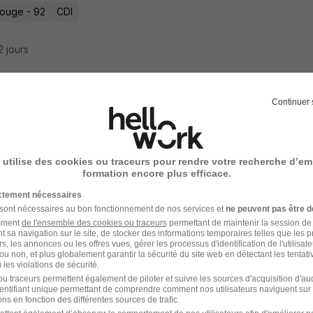
ouge - 92
CDI
12 jours
Continuer 
ness Analyst H/F
Agricole CIB
 utilise des cookies ou traceurs pour rendre votre recherche d’em
ouge - 92
CDI
formation encore plus efficace.
ictement nécessaires
16 jours
 sont nécessaires au bon fonctionnement de nos services et
ne peuvent pas être d
amment
de l'ensemble des cookies ou traceurs
permettant de maintenir la session de l
t sa navigation sur le site, de stocker des informations temporaires telles que les 
rs, les annonces ou les offres vues, gérer les processus d'identification de l'utilisateur,
ou non, et plus globalement garantir la sécurité du site web en détectant les tentati
les violations de sécurité.
ness Analyst - Booking & Risk Non Linear
u traceurs permettent également de piloter et suivre les sources d'acquisition d'a
identifiant unique permettant de comprendre comment nos utilisateurs naviguent sur 
Agricole CIB
ns en fonction des différentes sources de trafic.