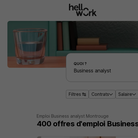
Aller au contenu principal
Effectuer une recherche d'emploi par localité
QUOI ?
Filtres
Contrats
Salaire
Emploi Business analyst Montrouge
400
offres d'emploi
Business