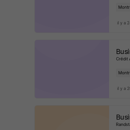
Montr
il y a 
Busi
Crédit 
Montr
il y a 
Busi
Randst