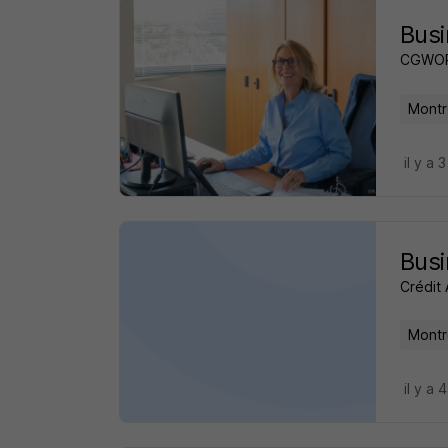
Busi
CGWO
Montr
il y a 
Busi
Crédit 
Montr
il y a 