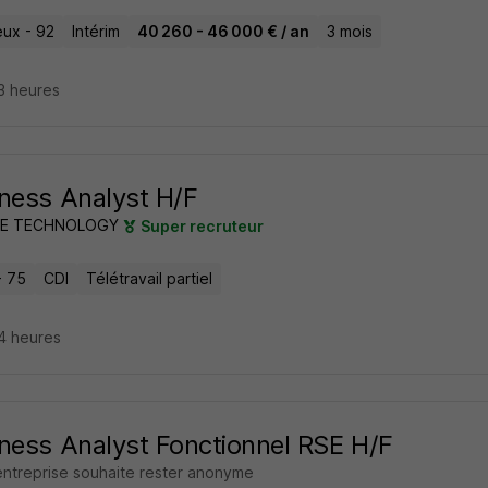
ux - 92
Intérim
40 260 - 46 000 € / an
3 mois
13 heures
ness Analyst H/F
DE TECHNOLOGY
Super recruteur
- 75
CDI
Télétravail partiel
14 heures
ness Analyst Fonctionnel RSE H/F
entreprise souhaite rester anonyme