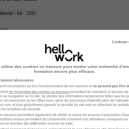
-Mandé - 94
CDD
 jour
Continuer 
m - Charenton·le-Pont H/F
nes
 utilise des cookies ou traceurs pour rendre votre recherche d’em
formation encore plus efficace.
nton-le-Pont - 94
Fonctionnaire
ictement nécessaires
 sont nécessaires au bon fonctionnement de nos services et
ne peuvent pas être d
amment
de l'ensemble des cookies ou traceurs
permettant de maintenir la session de l
2 jours
t sa navigation sur le site, de stocker des informations temporaires telles que les 
rs, les annonces ou les offres vues, gérer les processus d'identification de l'utilisateur,
ou non, et plus globalement garantir la sécurité du site web en détectant les tentati
les violations de sécurité.
u traceurs permettent également de piloter et suivre les sources d'acquisition d'a
identifiant unique permettant de comprendre comment nos utilisateurs naviguent sur 
m - Noisy·le-Grand H/F
ns en fonction des différentes sources de trafic.