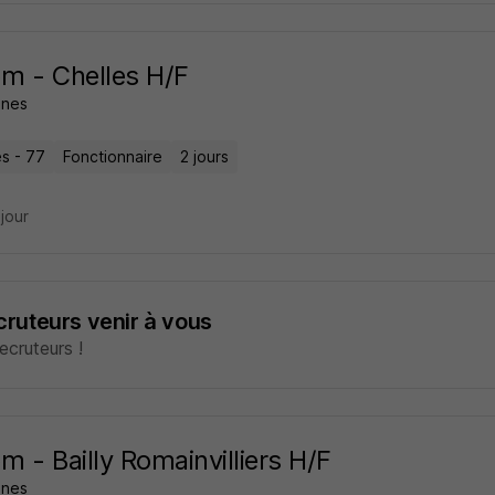
m - Chelles H/F
nes
es - 77
Fonctionnaire
2 jours
 jour
ecruteurs venir à vous
cruteurs !
m - Bailly Romainvilliers H/F
nes