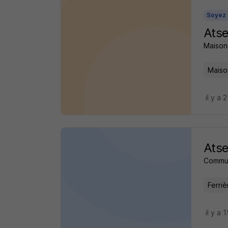
Soyez 
Atse
Maisons
Maiso
il y a 
Atse
Commu
Ferriè
il y a 