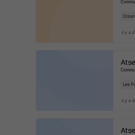
Commu
Crosn
il y a 
Atse
Commu
Les Pa
il y a 
Atse