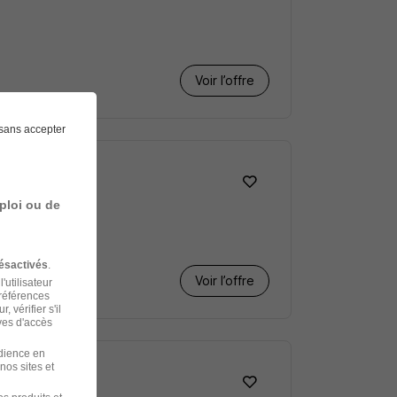
Voir l’offre
sans accepter
ploi ou de
ésactivés
.
Voir l’offre
'utilisateur
préférences
 vérifier s'il
ves d'accès
udience en
nos sites et