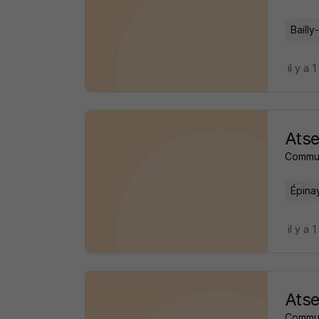
Bailly
il y a 1
Atse
Commu
Épina
il y a 1
Atse
Commu