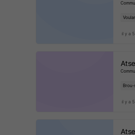
Commu
Voula
il y a 
Atse
Commu
Brou-
il y a 
Atse