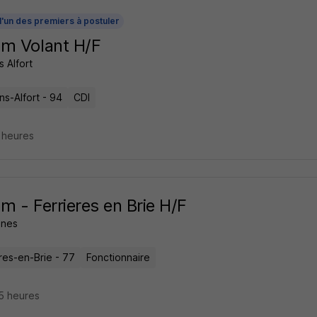
l'un des premiers à postuler
m Volant H/F
 Alfort
ns-Alfort - 94
CDI
2 heures
m - Ferrieres en Brie H/F
nes
res-en-Brie - 77
Fonctionnaire
15 heures