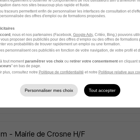
nes
ettent également d’observer le comportement de nos utilisateurs afin d'améliorer no
igation dans nos sites beaucoup plus rapide et fluide.
u traceurs permettent enfin de personnaliser les interfaces de consultation et d'eff
-le-Grand - 93
Fonctionnaire
personnalisée des offres d'emploi ou de formations proposées.
icitaires
2 jours
accord
, nous et nos partenaires (Facebook,
Google Ads
, Critéo, Bing,) pouvons util
 vous proposer des publicités pour des offres d’emploi ou des offres de formations
ter vos probabilités de trouver rapidement un emploi ou une formation.
es personnalisent ces publicités en fonction de votre navigation, de votre profil et 
m - Drancy H/F
à tout moment
paramétrer vos choix
ou
retirer votre consentement
en cliquant s
raceurs
" en bas de page.
nes
r plus, consultez notre
Politique de confidentialité
et notre
Politique relative aux co
y - 93
Fonctionnaire
Personnaliser mes choix
Tout accepter
3 jours
m - Mairie de Crosne H/F