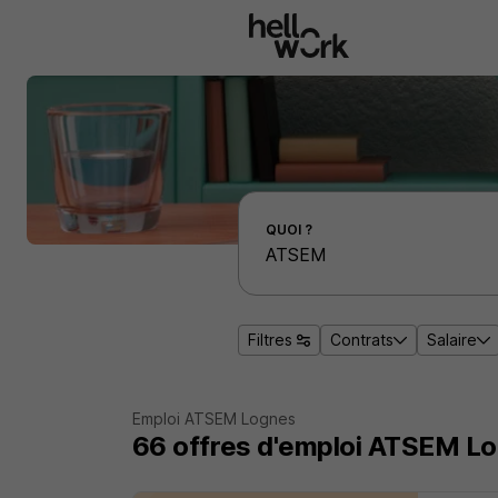
Aller au contenu principal
Effectuer une recherche d'emploi par localité
QUOI ?
Filtres
Contrats
Salaire
Emploi ATSEM Lognes
66
offres d'emploi
ATSEM Lo