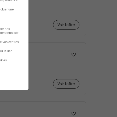
s produits et
ectuer une
Voir l’offre
iser des
 personnalisés
de vos centres
ur le lien
okies
.
Voir l’offre