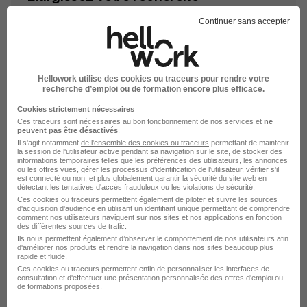
Emploi Assistant de manager Plérin
Continuer sans accepter
Emploi Secrétariat à Plérin
Emploi à Plérin
Entreprises qui recrutent à Plérin
Hellowork utilise des cookies ou traceurs pour rendre votre
recherche d’emploi ou de formation encore plus efficace.
Cookies strictement nécessaires
Ces traceurs sont nécessaires au bon fonctionnement de nos services et
ne
peuvent pas être désactivés
.
Il s'agit notamment
de l'ensemble des cookies ou traceurs
permettant de maintenir
Emplois & formations
la session de l'utilisateur active pendant sa navigation sur le site, de stocker des
informations temporaires telles que les préférences des utilisateurs, les annonces
ou les offres vues, gérer les processus d'identification de l'utilisateur, vérifier s'il
est connecté ou non, et plus globalement garantir la sécurité du site web en
Emploi Assistant de manager
détectant les tentatives d'accès frauduleux ou les violations de sécurité.
Ces cookies ou traceurs permettent également de piloter et suivre les sources
Emploi Secrétariat
d'acquisition d'audience en utilisant un identifiant unique permettant de comprendre
comment nos utilisateurs naviguent sur nos sites et nos applications en fonction
des différentes sources de trafic.
Ils nous permettent également d’observer le comportement de nos utilisateurs afin
d'améliorer nos produits et rendre la navigation dans nos sites beaucoup plus
rapide et fluide.
Ces cookies ou traceurs permettent enfin de personnaliser les interfaces de
consultation et d'effectuer une présentation personnalisée des offres d'emploi ou
de formations proposées.
L'emploi par métier à Plérin dans