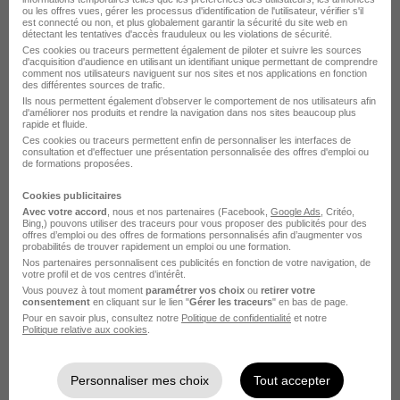
En cliquant sur "Créer mon alerte", vous acceptez les
ou les offres vues, gérer les processus d'identification de l'utilisateur, vérifier s'il
CGU
et déclarez avoir pris connaissance de la
est connecté ou non, et plus globalement garantir la sécurité du site web en
détectant les tentatives d'accès frauduleux ou les violations de sécurité.
politique de protection des données du site
Ces cookies ou traceurs permettent également de piloter et suivre les sources
hellowork.com.
d'acquisition d'audience en utilisant un identifiant unique permettant de comprendre
comment nos utilisateurs naviguent sur nos sites et nos applications en fonction
des différentes sources de trafic.
Ils nous permettent également d’observer le comportement de nos utilisateurs afin
d'améliorer nos produits et rendre la navigation dans nos sites beaucoup plus
rapide et fluide.
Ces cookies ou traceurs permettent enfin de personnaliser les interfaces de
consultation et d'effectuer une présentation personnalisée des offres d'emploi ou
de formations proposées.
Élargissez votre recherche
Cookies publicitaires
Avec votre accord
, nous et nos partenaires (Facebook,
Google Ads
, Critéo,
Bing,) pouvons utiliser des traceurs pour vous proposer des publicités pour des
Emploi Assistant chef de gamme
offres d’emploi ou des offres de formations personnalisés afin d’augmenter vos
probabilités de trouver rapidement un emploi ou une formation.
Emploi Marketing
Nos partenaires personnalisent ces publicités en fonction de votre navigation, de
Entreprises qui recrutent Assistant chef de gamme
votre profil et de vos centres d’intérêt.
Entreprises qui recrutent marketing
Vous pouvez à tout moment
paramétrer vos choix
ou
retirer votre
consentement
en cliquant sur le lien "
Gérer les traceurs
" en bas de page.
Pour en savoir plus, consultez notre
Politique de confidentialité
et notre
Politique relative aux cookies
.
Personnaliser mes choix
Tout accepter
Emplois & formations