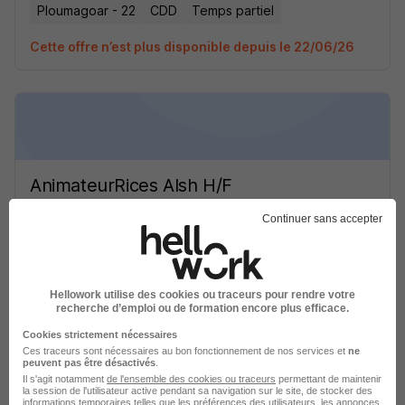
Ploumagoar - 22
CDD
Temps partiel
Cette offre n’est plus disponible depuis le 22/06/26
AnimateurRices Alsh H/F
MAIRIE de Ploumagoar
Continuer sans accepter
Ploumagoar - 22
CDD
Temps partiel
Cette offre n’est plus disponible depuis le 22/06/26
Hellowork utilise des cookies ou traceurs pour rendre votre
recherche d’emploi ou de formation encore plus efficace.
Cookies strictement nécessaires
Ces traceurs sont nécessaires au bon fonctionnement de nos services et
ne
peuvent pas être désactivés
.
Il s'agit notamment
de l'ensemble des cookies ou traceurs
permettant de maintenir
la session de l'utilisateur active pendant sa navigation sur le site, de stocker des
informations temporaires telles que les préférences des utilisateurs, les annonces