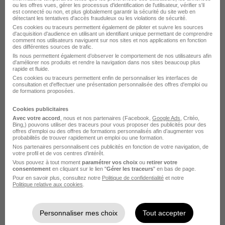
ou les offres vues, gérer les processus d'identification de l'utilisateur, vérifier s'il
AnimateurRices Alsh H/F
est connecté ou non, et plus globalement garantir la sécurité du site web en
détectant les tentatives d'accès frauduleux ou les violations de sécurité.
MAIRIE de Ploumagoar
Ces cookies ou traceurs permettent également de piloter et suivre les sources
d'acquisition d'audience en utilisant un identifiant unique permettant de comprendre
comment nos utilisateurs naviguent sur nos sites et nos applications en fonction
Ploumagoar - 22
CDD
Temps partiel
des différentes sources de trafic.
Ils nous permettent également d’observer le comportement de nos utilisateurs afin
d'améliorer nos produits et rendre la navigation dans nos sites beaucoup plus
Cette offre n’est plus disponible depuis le 22/06/26
rapide et fluide.
Ces cookies ou traceurs permettent enfin de personnaliser les interfaces de
consultation et d'effectuer une présentation personnalisée des offres d'emploi ou
de formations proposées.
Cookies publicitaires
Avec votre accord
, nous et nos partenaires (Facebook,
Google Ads
, Critéo,
Bing,) pouvons utiliser des traceurs pour vous proposer des publicités pour des
offres d’emploi ou des offres de formations personnalisés afin d’augmenter vos
probabilités de trouver rapidement un emploi ou une formation.
AnimateurRices Alsh H/F
Nos partenaires personnalisent ces publicités en fonction de votre navigation, de
MAIRIE de Ploumagoar
votre profil et de vos centres d’intérêt.
Vous pouvez à tout moment
paramétrer vos choix
ou
retirer votre
consentement
en cliquant sur le lien "
Gérer les traceurs
" en bas de page.
Ploumagoar - 22
CDD
Temps partiel
Pour en savoir plus, consultez notre
Politique de confidentialité
et notre
Politique relative aux cookies
.
Cette offre n’est plus disponible depuis le 22/06/26
Personnaliser mes choix
Tout accepter