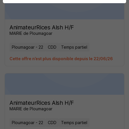
AnimateurRices Alsh H/F
MAIRIE de Ploumagoar
Ploumagoar - 22
CDD
Temps partiel
Cette offre n’est plus disponible depuis le 22/06/26
AnimateurRices Alsh H/F
MAIRIE de Ploumagoar
Ploumagoar - 22
CDD
Temps partiel