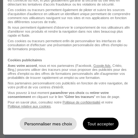
est connecté ou non, et plus globalement garantir la sécurité du site web en
détectant les tentatives d'accès frauduleux ou les violations de sécurité.
Emploi Directeur territorial Châlons-en-
Ces cookies ou traceurs permettent également de piloter et suivre les sources
Champagne
d'acquisition d'audience en utilisant un identifiant unique permettant de comprendre
comment nos utilisateurs naviguent sur nos sites et nos applications en fonction
Emploi Facteur Châlons-en-Champagne
des différentes sources de trafic.
Ils nous permettent également d’observer le comportement de nos utilisateurs afin
Emploi Ripeur Châlons-en-Champagne
d'améliorer nos produits et rendre la navigation dans nos sites beaucoup plus
rapide et fluide.
Ces cookies ou traceurs permettent enfin de personnaliser les interfaces de
consultation et d'effectuer une présentation personnalisée des offres d'emploi ou
de formations proposées.
Cookies publicitaires
Avec votre accord
, nous et nos partenaires (Facebook,
Google Ads
, Critéo,
L'emploi par métier
Bing,) pouvons utiliser des traceurs pour vous proposer des publicités pour des
offres d’emploi ou des offres de formations personnalisés afin d’augmenter vos
probabilités de trouver rapidement un emploi ou une formation.
Nos partenaires personnalisent ces publicités en fonction de votre navigation, de
Emploi Agent territorial
votre profil et de vos centres d’intérêt.
Vous pouvez à tout moment
paramétrer vos choix
ou
retirer votre
Emploi ATSEM
consentement
en cliquant sur le lien "
Gérer les traceurs
" en bas de page.
Pour en savoir plus, consultez notre
Politique de confidentialité
et notre
Emploi Chargé de développement local
Politique relative aux cookies
.
Emploi Chargé de développement territorial
Emploi Chef de service Politique de la Ville
Personnaliser mes choix
Tout accepter
Emploi Conducteur BOM