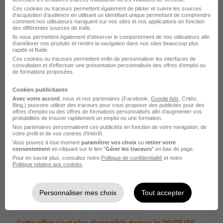
Ces cookies ou traceurs permettent également de piloter et suivre les sources
d'acquisition d'audience en utilisant un identifiant unique permettant de comprendre
comment nos utilisateurs naviguent sur nos sites et nos applications en fonction
des différentes sources de trafic.
Agent Technique Multisites H/F
Ils nous permettent également d’observer le comportement de nos utilisateurs afin
d'améliorer nos produits et rendre la navigation dans nos sites beaucoup plus
HOPITAL PRIVE DE LA BAIE
rapide et fluide.
Ces cookies ou traceurs permettent enfin de personnaliser les interfaces de
consultation et d'effectuer une présentation personnalisée des offres d'emploi ou
Avranches - 50
CDI
Temps partiel
de formations proposées.
Cookies publicitaires
Cette offre n’est plus disponible depuis le 20/05/26
Avec votre accord
, nous et nos partenaires (Facebook,
Google Ads
, Critéo,
Bing,) pouvons utiliser des traceurs pour vous proposer des publicités pour des
offres d’emploi ou des offres de formations personnalisés afin d’augmenter vos
probabilités de trouver rapidement un emploi ou une formation.
Nos partenaires personnalisent ces publicités en fonction de votre navigation, de
votre profil et de vos centres d’intérêt.
Vous pouvez à tout moment
paramétrer vos choix
ou
retirer votre
consentement
en cliquant sur le lien "
Gérer les traceurs
" en bas de page.
Pour en savoir plus, consultez notre
Politique de confidentialité
et notre
Politique relative aux cookies
.
Agent Technique Multisites H/F
HOPITAL PRIVE DE LA BAIE
Personnaliser mes choix
Tout accepter
Avranches - 50
CDI
Temps partiel
Cette offre n’est plus disponible depuis le 20/05/26