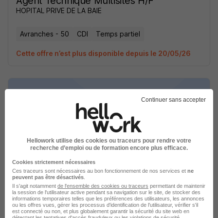
Agent Technique Multisites H/F
HOPITAL PRIVE DE LA BAIE
Avranches - 50
CDI
Temps partiel
Cette offre n’est plus disponible depuis le 20/05/26
Continuer sans accepter
Agent Technique Multisites H/F
HOPITAL PRIVE DE LA BAIE
Hellowork utilise des cookies ou traceurs pour rendre votre
recherche d’emploi ou de formation encore plus efficace.
Avranches - 50
CDI
Temps partiel
Cookies strictement nécessaires
Ces traceurs sont nécessaires au bon fonctionnement de nos services et
ne
peuvent pas être désactivés
.
Cette offre n’est plus disponible depuis le 20/05/26
Il s'agit notamment
de l'ensemble des cookies ou traceurs
permettant de maintenir
la session de l'utilisateur active pendant sa navigation sur le site, de stocker des
informations temporaires telles que les préférences des utilisateurs, les annonces
ou les offres vues, gérer les processus d'identification de l'utilisateur, vérifier s'il
est connecté ou non, et plus globalement garantir la sécurité du site web en
détectant les tentatives d'accès frauduleux ou les violations de sécurité.