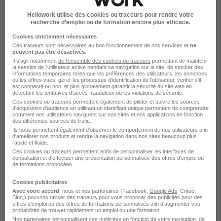
La Tronche - 38
Hellowork utilise des cookies ou traceurs pour rendre votre
Intérim
Temps partiel
recherche d’emploi ou de formation encore plus efficace.
Cette offre n’est plus disponible depuis le 13/06/26
Cookies strictement nécessaires
Ces traceurs sont nécessaires au bon fonctionnement de nos services et
ne
peuvent pas être désactivés
.
Il s'agit notamment
de l'ensemble des cookies ou traceurs
permettant de maintenir
la session de l'utilisateur active pendant sa navigation sur le site, de stocker des
informations temporaires telles que les préférences des utilisateurs, les annonces
ou les offres vues, gérer les processus d'identification de l'utilisateur, vérifier s'il
est connecté ou non, et plus globalement garantir la sécurité du site web en
détectant les tentatives d'accès frauduleux ou les violations de sécurité.
Ces cookies ou traceurs permettent également de piloter et suivre les sources
d'acquisition d'audience en utilisant un identifiant unique permettant de comprendre
Porteur H/F
comment nos utilisateurs naviguent sur nos sites et nos applications en fonction
Randstad
des différentes sources de trafic.
Ils nous permettent également d’observer le comportement de nos utilisateurs afin
d'améliorer nos produits et rendre la navigation dans nos sites beaucoup plus
rapide et fluide.
La Tronche - 38
Intérim
Temps partiel
Ces cookies ou traceurs permettent enfin de personnaliser les interfaces de
consultation et d'effectuer une présentation personnalisée des offres d'emploi ou
Cette offre n’est plus disponible depuis le 13/06/26
de formations proposées.
Cookies publicitaires
Avec votre accord
, nous et nos partenaires (Facebook,
Google Ads
, Critéo,
Bing,) pouvons utiliser des traceurs pour vous proposer des publicités pour des
offres d’emploi ou des offres de formations personnalisés afin d’augmenter vos
probabilités de trouver rapidement un emploi ou une formation.
Nos partenaires personnalisent ces publicités en fonction de votre navigation, de