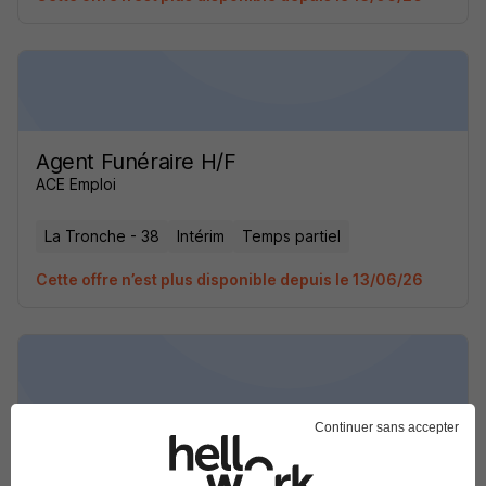
Agent Funéraire H/F
ACE Emploi
La Tronche - 38
Intérim
Temps partiel
Cette offre n’est plus disponible depuis le 13/06/26
Continuer sans accepter
Porteur H/F
Randstad