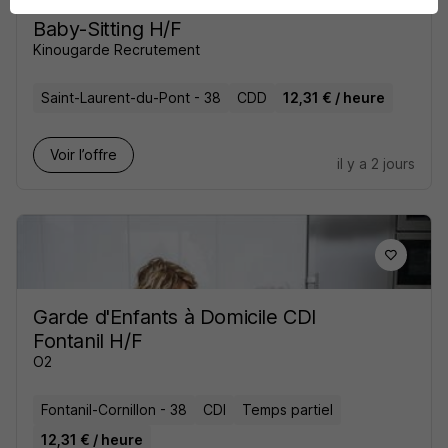
Baby-Sitting H/F
Kinougarde Recrutement
Saint-Laurent-du-Pont - 38
CDD
12,31 € / heure
Voir l’offre
il y a 2 jours
Garde d'Enfants à Domicile CDI
Fontanil H/F
O2
Fontanil-Cornillon - 38
CDI
Temps partiel
12,31 € / heure