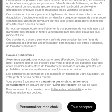
informations temporaires telles que les préférences des utilisateurs, les annonces
ou les offres vues, gérer les processus d'identification de l'utilisateur, vérifier s'il
est connecté ou non, et plus globalement garantir la sécurité du site web en
détectant les tentatives d'accès frauduleux ou les violations de sécurité.
Ces cookies ou traceurs permettent également de piloter et suivre les sources
d'acquisition d'audience en utilisant un identifiant unique permettant de comprendre
comment nos utilisateurs naviguent sur nos sites et nos applications en fonction
des différentes sources de trafic.
Ils nous permettent également d’observer le comportement de nos utilisateurs afin
d'améliorer nos produits et rendre la navigation dans nos sites beaucoup plus
Garde d'Enfants à Domicile CDI Quaix-
rapide et fluide.
En-Chartreuse H/F
Ces cookies ou traceurs permettent enfin de personnaliser les interfaces de
consultation et d'effectuer une présentation personnalisée des offres d'emploi ou
O2
de formations proposées.
Cookies publicitaires
Quaix-en-Chartreuse - 38
CDI
Temps partiel
Avec votre accord
, nous et nos partenaires (Facebook,
Google Ads
, Critéo,
Bing,) pouvons utiliser des traceurs pour vous proposer des publicités pour des
12,31 - 12,52 € / heure
offres d’emploi ou des offres de formations personnalisés afin d’augmenter vos
probabilités de trouver rapidement un emploi ou une formation.
Nos partenaires personnalisent ces publicités en fonction de votre navigation, de
votre profil et de vos centres d’intérêt.
Voir l’offre
il y a 2 jours
Vous pouvez à tout moment
paramétrer vos choix
ou
retirer votre
consentement
en cliquant sur le lien "
Gérer les traceurs
" en bas de page.
Pour en savoir plus, consultez notre
Politique de confidentialité
et notre
Politique relative aux cookies
.
Personnaliser mes choix
Tout accepter