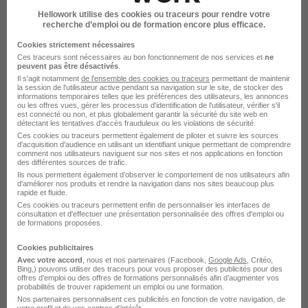
Offres d'emploi Comptable général Paris
Hellowork utilise des cookies ou traceurs pour rendre votre
recherche d’emploi ou de formation encore plus efficace.
Offres d'emploi Conducteur Paris
Cookies strictement nécessaires
Ces traceurs sont nécessaires au bon fonctionnement de nos services et
ne
Offres d'emploi Conseiller de vente Paris
peuvent pas être désactivés
.
Il s'agit notamment
de l'ensemble des cookies ou traceurs
permettant de maintenir
Offres d'emploi Conseiller de vente Lyon
la session de l'utilisateur active pendant sa navigation sur le site, de stocker des
informations temporaires telles que les préférences des utilisateurs, les annonces
ou les offres vues, gérer les processus d'identification de l'utilisateur, vérifier s'il
Offres d'emploi Conseiller immobilier Paris
est connecté ou non, et plus globalement garantir la sécurité du site web en
détectant les tentatives d'accès frauduleux ou les violations de sécurité.
Offres d'emploi Dentiste Paris
Ces cookies ou traceurs permettent également de piloter et suivre les sources
d'acquisition d'audience en utilisant un identifiant unique permettant de comprendre
comment nos utilisateurs naviguent sur nos sites et nos applications en fonction
Offres d'emploi Développeur Paris
des différentes sources de trafic.
Ils nous permettent également d’observer le comportement de nos utilisateurs afin
Offres d'emploi Educateur spécialisé Paris
d'améliorer nos produits et rendre la navigation dans nos sites beaucoup plus
rapide et fluide.
Ces cookies ou traceurs permettent enfin de personnaliser les interfaces de
Offres d'emploi Gestionnaire de paie Paris
consultation et d'effectuer une présentation personnalisée des offres d'emploi ou
de formations proposées.
Offres d'emploi Hôtesse d'accueil Paris
Cookies publicitaires
Offres d'emploi IBODE Paris
Avec votre accord
, nous et nos partenaires (Facebook,
Google Ads
, Critéo,
Bing,) pouvons utiliser des traceurs pour vous proposer des publicités pour des
offres d’emploi ou des offres de formations personnalisés afin d’augmenter vos
Offres d'emploi Infirmier Paris
probabilités de trouver rapidement un emploi ou une formation.
Nos partenaires personnalisent ces publicités en fonction de votre navigation, de
votre profil et de vos centres d’intérêt.