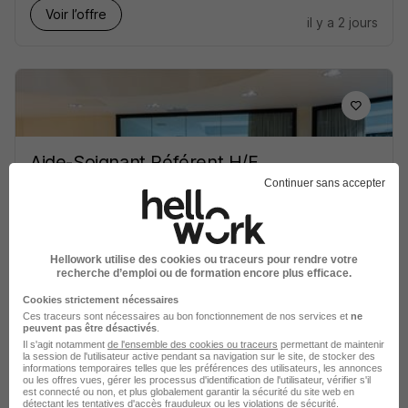
Voir l’offre
il y a 2 jours
Aide-Soignant Référent H/F
LNA Santé
Super recruteur
Continuer sans accepter
Rennes - 35
CDI
2 529 - 2 676 € / mois
Hellowork utilise des cookies ou traceurs pour rendre votre
recherche d’emploi ou de formation encore plus efficace.
Voir l’offre
il y a 2 jours
Cookies strictement nécessaires
Ces traceurs sont nécessaires au bon fonctionnement de nos services et
ne
peuvent pas être désactivés
.
Il s'agit notamment
de l'ensemble des cookies ou traceurs
permettant de maintenir
la session de l'utilisateur active pendant sa navigation sur le site, de stocker des
informations temporaires telles que les préférences des utilisateurs, les annonces
ou les offres vues, gérer les processus d'identification de l'utilisateur, vérifier s'il
est connecté ou non, et plus globalement garantir la sécurité du site web en
détectant les tentatives d'accès frauduleux ou les violations de sécurité.