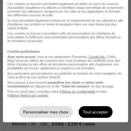
Ces cookies ou traceurs permettent également de piloter et suivre les sources
Aide Soignant ou Aes en Sad Soins -
d'acquisition d'audience en utilisant un identifiant unique permettant de comprendre
Rennes - Vitré - la Guerche - Chartres
comment nos utilisateurs naviguent sur nos sites et nos applications en fonction
des différentes sources de trafic.
de Bretagne H/F
Ils nous permettent également d’observer le comportement de nos utilisateurs afin
d'améliorer nos produits et rendre la navigation dans nos sites beaucoup plus
Assia Reseau UNA
rapide et fluide.
Ces cookies ou traceurs permettent enfin de personnaliser les interfaces de
consultation et d'effectuer une présentation personnalisée des offres d'emploi ou
Rennes - 35
CDI
de formations proposées.
Cookies publicitaires
Voir l’offre
Avec votre accord
, nous et nos partenaires (Facebook,
Google Ads
, Critéo,
il y a 1 jour
Bing,) pouvons utiliser des traceurs pour vous proposer des publicités pour des
offres d’emploi ou des offres de formations personnalisés afin d’augmenter vos
probabilités de trouver rapidement un emploi ou une formation.
Nos partenaires personnalisent ces publicités en fonction de votre navigation, de
votre profil et de vos centres d’intérêt.
Vous pouvez à tout moment
paramétrer vos choix
ou
retirer votre
consentement
en cliquant sur le lien "
Gérer les traceurs
" en bas de page.
Pour en savoir plus, consultez notre
Politique de confidentialité
et notre
Politique relative aux cookies
.
Aide Soignant H/F
Handicap Services 35
Personnaliser mes choix
Tout accepter
Rennes - 35
CDI
2 094 - 2 331 € / mois