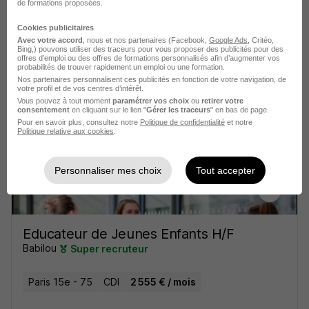
de formations proposées.
Cookies publicitaires
Educateur de Jeunes Enfants H/F
Avec votre accord
, nous et nos partenaires (Facebook,
Google Ads
, Critéo,
Babilou
Super recruteur
Bing,) pouvons utiliser des traceurs pour vous proposer des publicités pour des
offres d’emploi ou des offres de formations personnalisés afin d’augmenter vos
probabilités de trouver rapidement un emploi ou une formation.
Nos partenaires personnalisent ces publicités en fonction de votre navigation, de
Paris 17e - 75
CDI
2 468 € / mois
votre profil et de vos centres d’intérêt.
Vous pouvez à tout moment
paramétrer vos choix
ou
retirer votre
consentement
en cliquant sur le lien "
Gérer les traceurs
" en bas de page.
Voir l’offre
Pour en savoir plus, consultez notre
Politique de confidentialité
et notre
il y a 2 jours
Politique relative aux cookies
.
Personnaliser mes choix
Tout accepter
Educateur de Jeunes Enfants H/F
Babilou
Super recruteur
Paris 15e - 75
CDI
2 555 € / mois