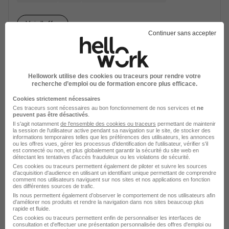
Voir l’offre
il y a 1 jour
Continuer sans accepter
Hellowork utilise des cookies ou traceurs pour rendre votre
recherche d’emploi ou de formation encore plus efficace.
Cookies strictement nécessaires
Educateur de Jeunes Enfants H/F
Ces traceurs sont nécessaires au bon fonctionnement de nos services et
ne
peuvent pas être désactivés
.
Vitalis Médical
Il s'agit notamment
de l'ensemble des cookies ou traceurs
permettant de maintenir
la session de l'utilisateur active pendant sa navigation sur le site, de stocker des
informations temporaires telles que les préférences des utilisateurs, les annonces
Paris 4e - 75
Intérim
13 - 19 € / heure
28 jours
ou les offres vues, gérer les processus d'identification de l'utilisateur, vérifier s'il
est connecté ou non, et plus globalement garantir la sécurité du site web en
détectant les tentatives d'accès frauduleux ou les violations de sécurité.
Ces cookies ou traceurs permettent également de piloter et suivre les sources
Voir l’offre
d'acquisition d'audience en utilisant un identifiant unique permettant de comprendre
il y a 2 jours
comment nos utilisateurs naviguent sur nos sites et nos applications en fonction
des différentes sources de trafic.
Ils nous permettent également d’observer le comportement de nos utilisateurs afin
d'améliorer nos produits et rendre la navigation dans nos sites beaucoup plus
rapide et fluide.
Ces cookies ou traceurs permettent enfin de personnaliser les interfaces de
consultation et d'effectuer une présentation personnalisée des offres d'emploi ou