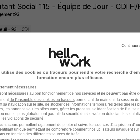
tant Social 115 - Équipe de Jour - CDI H/
ogement93
uil - 93
CDI
Continuer 
3 jours
 utilise des cookies ou traceurs pour rendre votre recherche d’em
ice Civique - Accompagner les Publics 
formation encore plus efficace.
la Pratique H/F
ictement nécessaires
 sont nécessaires au bon fonctionnement de nos services et
ne peuvent pas être d
ique de L'espoir- Fablab #Montreuil Solidaire
amment
de l'ensemble des cookies ou traceurs
permettant de maintenir la session de l
t sa navigation sur le site, de stocker des informations temporaires telles que les 
rs, les annonces ou les offres vues, gérer les processus d'identification de l'utilisateur,
uil - 93
CDD
Temps partiel
619,83 € / mois
+ 1
ou non, et plus globalement garantir la sécurité du site web en détectant les tentati
les violations de sécurité.
u traceurs permettent également de piloter et suivre les sources d'acquisition d'a
5 jours
identifiant unique permettant de comprendre comment nos utilisateurs naviguent sur 
ns en fonction des différentes sources de trafic.