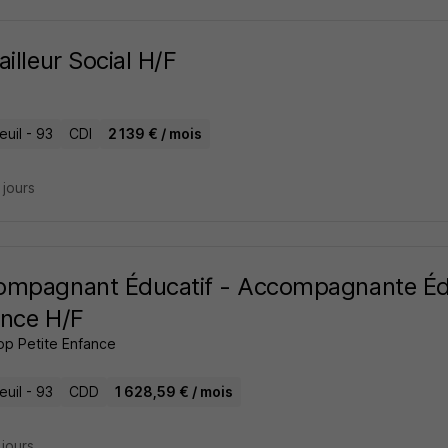
ailleur Social H/F
uil - 93
CDI
2 139 € / mois
8 jours
mpagnant Éducatif - Accompagnante Édu
nce H/F
op Petite Enfance
uil - 93
CDD
1 628,59 € / mois
3 jours