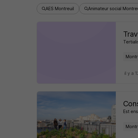
AES Montreuil
Animateur social Montreu
Trav
Tertiali
Montre
il y a 
Cons
Est en
Montre