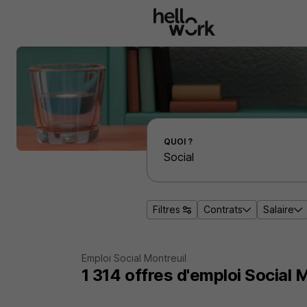
Aller au contenu principal
Effectuer une recherche d'emploi par localité
QUOI ?
Filtres
Contrats
Salaire
Emploi Social Montreuil
1 314
offres d'emploi
Social M