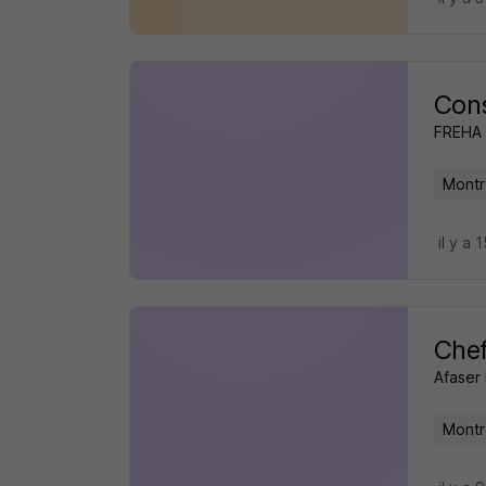
Cons
FREHA
Montre
il y a 
Chef
Afaser 
Montre