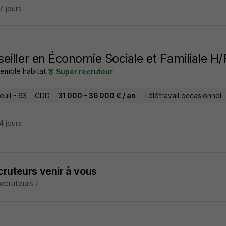
27 jours
eiller en Économie Sociale et Familiale H/
semble habitat
Super recruteur
uil - 93
CDD
31 000 - 36 000 € / an
Télétravail occasionnel
24 jours
ecruteurs venir à vous
cruteurs !