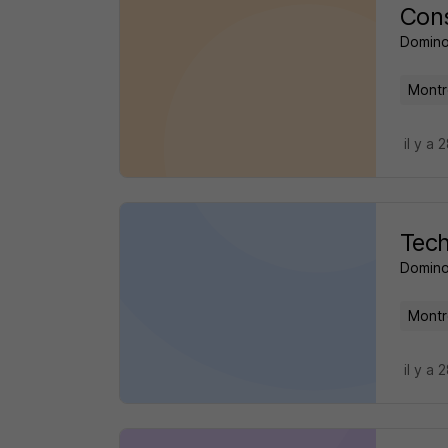
Cons
Domin
Montre
il y a 
Tech
Domin
Montre
il y a 