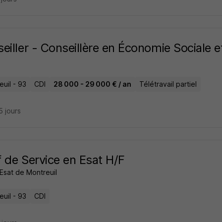
eiller - Conseillère en Économie Sociale e
uil - 93
CDI
28 000 - 29 000 € / an
Télétravail partiel
15 jours
 de Service en Esat H/F
Esat de Montreuil
uil - 93
CDI