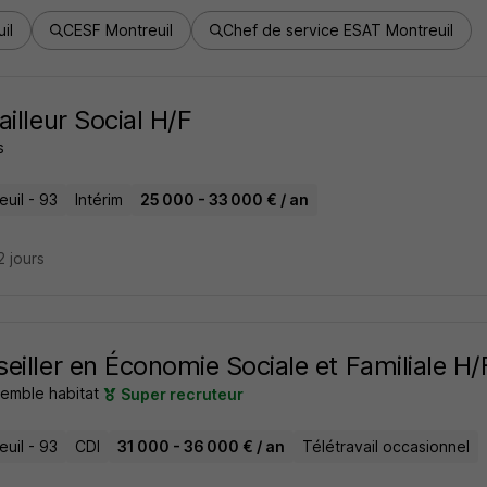
il
CESF Montreuil
Chef de service ESAT Montreuil
ailleur Social H/F
s
uil - 93
Intérim
25 000 - 33 000 € / an
12 jours
eiller en Économie Sociale et Familiale H/
semble habitat
Super recruteur
uil - 93
CDI
31 000 - 36 000 € / an
Télétravail occasionnel