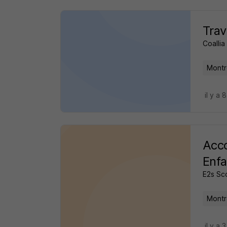
Trav
Coallia
Montre
il y a 
Acco
Enfa
E2s Sc
Montre
il y a 