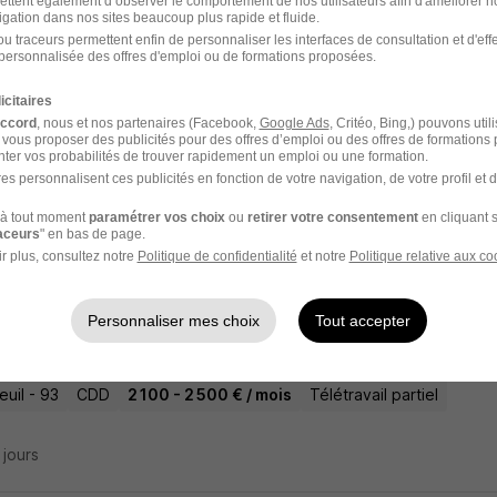
ettent également d’observer le comportement de nos utilisateurs afin d'améliorer no
igation dans nos sites beaucoup plus rapide et fluide.
u traceurs permettent enfin de personnaliser les interfaces de consultation et d'eff
tant Social 115 - Équipe de Jour H/F
personnalisée des offres d'emploi ou de formations proposées.
ogement 93
icitaires
accord
, nous et nos partenaires (Facebook,
Google Ads
, Critéo, Bing,) pouvons util
 vous proposer des publicités pour des offres d’emploi ou des offres de formations
uil - 93
CDI
2 152 - 2 500 € / mois
ter vos probabilités de trouver rapidement un emploi ou une formation.
es personnalisent ces publicités en fonction de votre navigation, de votre profil et 
19 jours
à tout moment
paramétrer vos choix
ou
retirer votre consentement
en cliquant s
raceurs
" en bas de page.
r plus, consultez notre
Politique de confidentialité
et notre
Politique relative aux co
nicien - Technicienne d'Intervention Social
Personnaliser mes choix
Tout accepter
ogement 93
uil - 93
CDD
2 100 - 2 500 € / mois
Télétravail partiel
5 jours