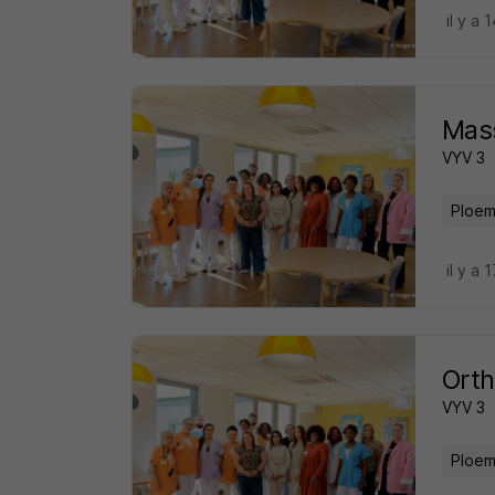
il y a 
Mass
VYV 3
Ploem
il y a 
Orth
VYV 3
Ploem