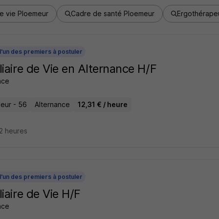
de vie Ploemeur
Cadre de santé Ploemeur
Ergothérape
l'un des premiers à postuler
liaire de Vie en Alternance H/F
ance
eur - 56
Alternance
12,31 € / heure
22 heures
l'un des premiers à postuler
liaire de Vie H/F
ance