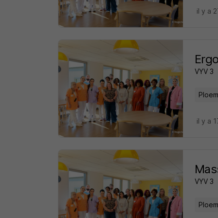
il y a 
Ergo
VYV 3
Ploem
il y a 
Mass
VYV 3
Ploem