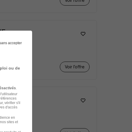
Voir l’offre
/F
sans accepter
Voir l’offre
ploi ou de
ésactivés
.
'utilisateur
préférences
 vérifier s'il
ves d'accès
udience en
nos sites et