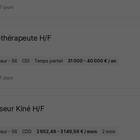
27 jours
thérapeute H/F
eur - 56
CDI
Temps partiel
31 000 - 40 000 € / an
17 jours
eur Kiné H/F
eur - 56
CDD
2 652,46 - 3 146,56 € / mois
2 mois