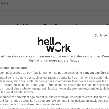
3 jours
stant de Vie aux Familles en Alternance H
ance
Continuer 
eur - 56
Alternance
12,31 - 12,41 € / heure
 utilise des cookies ou traceurs pour rendre votre recherche d’em
3 jours
formation encore plus efficace.
ictement nécessaires
 sont nécessaires au bon fonctionnement de nos services et
ne peuvent pas être d
amment
de l'ensemble des cookies ou traceurs
permettant de maintenir la session de l
cin Mpr - Ploemeur 56 H/F
t sa navigation sur le site, de stocker des informations temporaires telles que les 
rs, les annonces ou les offres vues, gérer les processus d'identification de l'utilisateur,
Group
ou non, et plus globalement garantir la sécurité du site web en détectant les tentati
les violations de sécurité.
u traceurs permettent également de piloter et suivre les sources d'acquisition d'a
eur - 56
CDI
10 000 - 12 000 € / mois
identifiant unique permettant de comprendre comment nos utilisateurs naviguent sur 
ns en fonction des différentes sources de trafic.