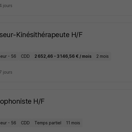
14 jours
eur-Kinésithérapeute H/F
eur - 56
CDD
2 652,46 - 3 146,56 € / mois
2 mois
17 jours
ophoniste H/F
eur - 56
CDD
Temps partiel
11 mois