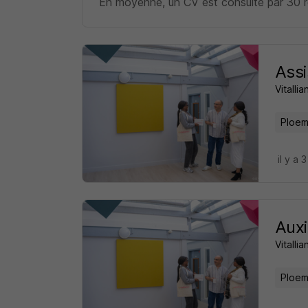
En moyenne, un CV est consulté par 30 re
Assi
Vitalli
Ploem
il y a 
Auxi
Vitalli
Ploem