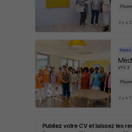
Ploem
il y a 
Soyez 
Méde
VYV 3
Ploem
il y a 1
Publiez votre CV et laissez les r