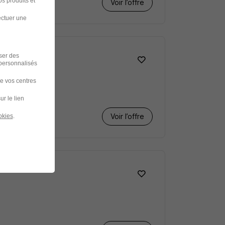
s produits et
Voir l’offre
ectuer une
iser des
 personnalisés
de vos centres
ur le lien
Voir l’offre
okies
.