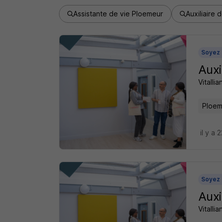
Assistante de vie Ploemeur
Auxiliaire 
Soyez 
Auxi
Vitalli
Ploem
il y a 
Soyez 
Auxi
Vitalli