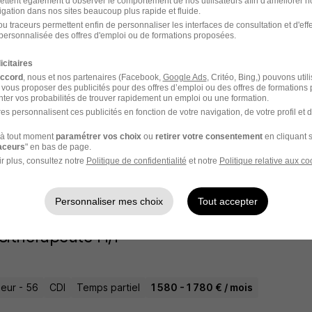
ettent également d’observer le comportement de nos utilisateurs afin d'améliorer no
6 jours
igation dans nos sites beaucoup plus rapide et fluide.
u traceurs permettent enfin de personnaliser les interfaces de consultation et d'eff
personnalisée des offres d'emploi ou de formations proposées.
icitaires
liaire de Vie H/F
accord
, nous et nos partenaires (Facebook,
Google Ads
, Critéo, Bing,) pouvons util
 vous proposer des publicités pour des offres d’emploi ou des offres de formations
p
Super recruteur
ter vos probabilités de trouver rapidement un emploi ou une formation.
es personnalisent ces publicités en fonction de votre navigation, de votre profil et 
eur - 56
CDI
Temps partiel
14,18 € / heure
à tout moment
paramétrer vos choix
ou
retirer votre consentement
en cliquant s
raceurs
" en bas de page.
r plus, consultez notre
Politique de confidentialité
et notre
Politique relative aux co
15 jours
Personnaliser mes choix
Tout accepter
sithérapeute H/F
eur - 56
CDI
Temps partiel
1 580 - 1 780 € / mois