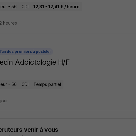
eur - 56
CDI
12,31 - 12,41 € / heure
22 heures
l'un des premiers à postuler
cin Addictologie H/F
eur - 56
CDI
Temps partiel
 jour
ecruteurs venir à vous