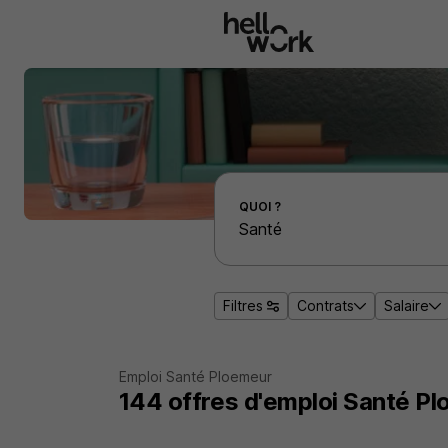
Aller au contenu principal
Effectuer une recherche d'emploi par localité
QUOI ?
Filtres
Contrats
Salaire
Emploi Santé Ploemeur
144
offres d'emploi
Santé Pl