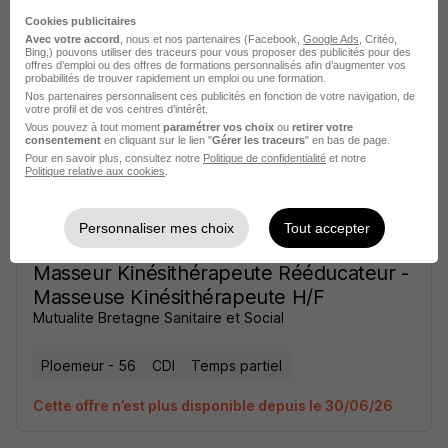
Masseur Kinésithérapeute H/F
Cookies publicitaires
Appel Médical
Avec votre accord
, nous et nos partenaires (Facebook,
Google Ads
, Critéo,
Bing,) pouvons utiliser des traceurs pour vous proposer des publicités pour des
offres d’emploi ou des offres de formations personnalisés afin d’augmenter vos
Ploemeur - 56
CDD
Temps partiel
probabilités de trouver rapidement un emploi ou une formation.
Nos partenaires personnalisent ces publicités en fonction de votre navigation, de
votre profil et de vos centres d’intérêt.
Cette offre n’est plus disponible depuis le 27/05/26
Vous pouvez à tout moment
paramétrer vos choix
ou
retirer votre
consentement
en cliquant sur le lien "
Gérer les traceurs
" en bas de page.
Pour en savoir plus, consultez notre
Politique de confidentialité
et notre
Politique relative aux cookies
.
Personnaliser mes choix
Tout accepter
Masseur Kinésithérapeute Rééducateur -
Masseuse Kinésithérapeute H/F
Mutualite Bretagne Sanitaire et Social
Ploemeur - 56
CDI
Temps partiel
Cette offre n’est plus disponible depuis le 30/06/26