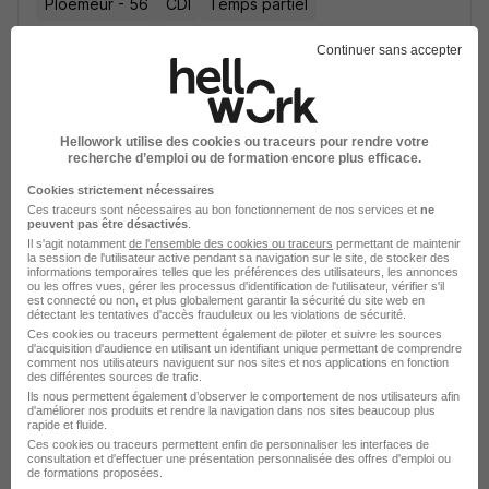
Ploemeur - 56
CDI
Temps partiel
Cette offre n’est plus disponible depuis le 30/06/26
Continuer sans accepter
Hellowork utilise des cookies ou traceurs pour rendre votre
recherche d’emploi ou de formation encore plus efficace.
Cookies strictement nécessaires
Masseur Kinésithérapeute H/F
Ces traceurs sont nécessaires au bon fonctionnement de nos services et
ne
peuvent pas être désactivés
.
Appel Médical
Il s'agit notamment
de l'ensemble des cookies ou traceurs
permettant de maintenir
la session de l'utilisateur active pendant sa navigation sur le site, de stocker des
informations temporaires telles que les préférences des utilisateurs, les annonces
ou les offres vues, gérer les processus d'identification de l'utilisateur, vérifier s'il
Ploemeur - 56
CDD
Temps partiel
est connecté ou non, et plus globalement garantir la sécurité du site web en
détectant les tentatives d'accès frauduleux ou les violations de sécurité.
Cette offre n’est plus disponible depuis le 27/05/26
Ces cookies ou traceurs permettent également de piloter et suivre les sources
d'acquisition d'audience en utilisant un identifiant unique permettant de comprendre
comment nos utilisateurs naviguent sur nos sites et nos applications en fonction
des différentes sources de trafic.
Ils nous permettent également d’observer le comportement de nos utilisateurs afin
d'améliorer nos produits et rendre la navigation dans nos sites beaucoup plus
rapide et fluide.
Ces cookies ou traceurs permettent enfin de personnaliser les interfaces de
consultation et d'effectuer une présentation personnalisée des offres d'emploi ou
de formations proposées.