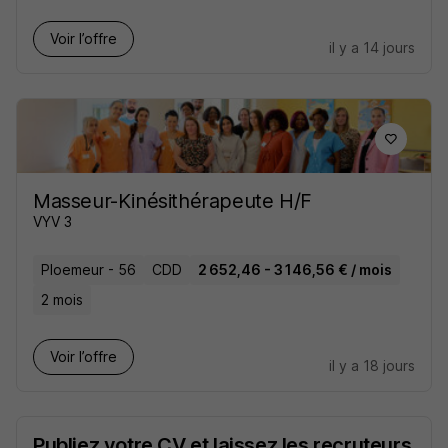
Voir l’offre
il y a 14 jours
Masseur-Kinésithérapeute H/F
VYV 3
Ploemeur - 56
CDD
2 652,46 - 3 146,56 € / mois
2 mois
Voir l’offre
il y a 18 jours
Publiez votre CV et laissez les recruteurs