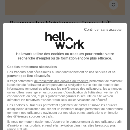
Responsable Maintenance France H/F
Time Recrutement
Continuer sans accepter
Givors - 69
CDI
Hellowork utilise des cookies ou traceurs pour rendre votre
recherche d’emploi ou de formation encore plus efficace.
Voir l’offre
il y a 6 jours
Cookies strictement nécessaires
Ces traceurs sont nécessaires au bon fonctionnement de nos services et
ne
peuvent pas être désactivés
.
Il s'agit notamment
de l'ensemble des cookies ou traceurs
permettant de maintenir
la session de l'utilisateur active pendant sa navigation sur le site, de stocker des
informations temporaires telles que les préférences des utilisateurs, les annonces
ou les offres vues, gérer les processus d'identification de l'utilisateur, vérifier s'il
est connecté ou non, et plus globalement garantir la sécurité du site web en
détectant les tentatives d'accès frauduleux ou les violations de sécurité.
Responsable de Production H/F
Ces cookies ou traceurs permettent également de piloter et suivre les sources
d'acquisition d'audience en utilisant un identifiant unique permettant de comprendre
Aquila RH
comment nos utilisateurs naviguent sur nos sites et nos applications en fonction
des différentes sources de trafic.
Ils nous permettent également d’observer le comportement de nos utilisateurs afin
d'améliorer nos produits et rendre la navigation dans nos sites beaucoup plus
Givors - 69
Intérim
12,31 - 14 € / heure
31 jours
rapide et fluide.