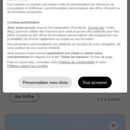
Ces cookies ou traceurs permettent enfin de personnaliser les interfaces de
consultation et d'effectuer une présentation personnalisée des offres d'emploi ou
de formations proposées.
Voir l’offre
il y a 10 jours
Cookies publicitaires
Avec votre accord
, nous et nos partenaires (Facebook,
Google Ads
, Critéo,
Bing,) pouvons utiliser des traceurs pour vous proposer des publicités pour des
offres d’emploi ou des offres de formations personnalisés afin d’augmenter vos
probabilités de trouver rapidement un emploi ou une formation.
Nos partenaires personnalisent ces publicités en fonction de votre navigation, de
votre profil et de vos centres d’intérêt.
Vous pouvez à tout moment
paramétrer vos choix
ou
retirer votre
consentement
en cliquant sur le lien "
Gérer les traceurs
" en bas de page.
Régleur Commande Numérique H/F
Pour en savoir plus, consultez notre
Politique de confidentialité
et notre
Aprojob Lyon
Politique relative aux cookies
.
Givors - 69
Intérim
13 - 15 € / heure
7 mois
Personnaliser mes choix
Tout accepter
Voir l’offre
il y a 9 jours