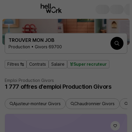
TROUVER MON JOB
Production • Givors 69700
Filtres
Contrats
Salaire
Super recruteur
Emploi Production Givors
1 777
offres d'emploi
Production Givors
Ajusteur-monteur Givors
Chaudronnier Givors
Mé