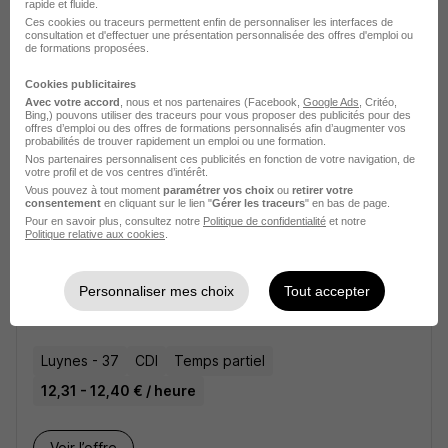
rapide et fluide.
12,31 - 12,33 € / heure
Ces cookies ou traceurs permettent enfin de personnaliser les interfaces de
consultation et d'effectuer une présentation personnalisée des offres d'emploi ou
de formations proposées.
Voir l’offre
il y a 1 jour
Cookies publicitaires
Avec votre accord
, nous et nos partenaires (Facebook,
Google Ads
, Critéo,
Bing,) pouvons utiliser des traceurs pour vous proposer des publicités pour des
offres d’emploi ou des offres de formations personnalisés afin d’augmenter vos
probabilités de trouver rapidement un emploi ou une formation.
Nos partenaires personnalisent ces publicités en fonction de votre navigation, de
votre profil et de vos centres d’intérêt.
Vous pouvez à tout moment
paramétrer vos choix
ou
retirer votre
consentement
en cliquant sur le lien "
Gérer les traceurs
" en bas de page.
Pour en savoir plus, consultez notre
Politique de confidentialité
et notre
Politique relative aux cookies
.
Soyez l'un des premiers à postuler
Agent d'Entretien à Domicile - CDI -
Temps Partiel H/F
Personnaliser mes choix
Tout accepter
O2
Luynes - 37
CDI
Temps partiel
12,31 - 12,40 € / heure
Voir l’offre