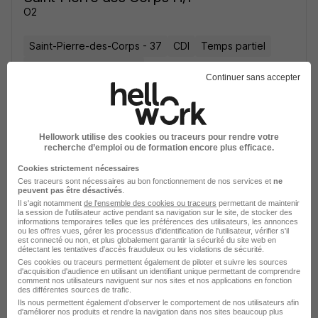
O2
Saint-Pierre-des-Corps - 37
CDI
Temps partiel
12,31 - 12,67 € / heure
Continuer sans accepter
Voir l’offre
il y a 1 jour
Hellowork utilise des cookies ou traceurs pour rendre votre
recherche d’emploi ou de formation encore plus efficace.
Cookies strictement nécessaires
Ces traceurs sont nécessaires au bon fonctionnement de nos services et
ne
peuvent pas être désactivés
.
Il s'agit notamment
de l'ensemble des cookies ou traceurs
permettant de maintenir
la session de l'utilisateur active pendant sa navigation sur le site, de stocker des
Soyez l'un des premiers à postuler
informations temporaires telles que les préférences des utilisateurs, les annonces
ou les offres vues, gérer les processus d'identification de l'utilisateur, vérifier s'il
est connecté ou non, et plus globalement garantir la sécurité du site web en
Aide Ménager à Domicile - CDI -
détectant les tentatives d'accès frauduleux ou les violations de sécurité.
Temps Partiel H/F
Ces cookies ou traceurs permettent également de piloter et suivre les sources
d'acquisition d'audience en utilisant un identifiant unique permettant de comprendre
O2
comment nos utilisateurs naviguent sur nos sites et nos applications en fonction
des différentes sources de trafic.
Ils nous permettent également d’observer le comportement de nos utilisateurs afin
Mettray - 37
CDI
Temps partiel
d'améliorer nos produits et rendre la navigation dans nos sites beaucoup plus