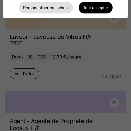
Personnaliser mes choix
Tout accepter
Laveur - Laveuse de Vitres H/F
PREST
Dreux - 28
CDD
12,70 € / heure
Voir l’offre
il y a 3 jours
Agent - Agente de Propreté de
Locaux H/F