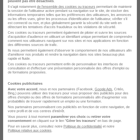
peuvent pas être désactivés
.
Il s'agit notamment
de l'ensemble des cookies ou traceurs
permettant de maintenir
la session de l'utilisateur active pendant sa navigation sur le site, de stocker des
Dreux - 28
CDD
12,52 € / heure
3 mois
informations temporaires telles que les préférences des utilisateurs, les annonces
ou les offres vues, gérer les processus d'identification de l'utilisateur, vérifier s'il
est connecté ou non, et plus globalement garantir la sécurité du site web en
détectant les tentatives d'accès frauduleux ou les violations de sécurité.
Voir l’offre
Ces cookies ou traceurs permettent également de piloter et suivre les sources
il y a 1 jour
d'acquisition d'audience en utilisant un identifiant unique permettant de comprendre
comment nos utilisateurs naviguent sur nos sites et nos applications en fonction
des différentes sources de trafic.
Ils nous permettent également d’observer le comportement de nos utilisateurs afin
d'améliorer nos produits et rendre la navigation dans nos sites beaucoup plus
rapide et fluide.
Ces cookies ou traceurs permettent enfin de personnaliser les interfaces de
consultation et d'effectuer une présentation personnalisée des offres d'emploi ou
de formations proposées.
Technicien - Technicienne d'Entretien
Cookies publicitaires
et de Maintenance du Bâtime H/F
Avec votre accord
, nous et nos partenaires (Facebook,
Google Ads
, Critéo,
Bing,) pouvons utiliser des traceurs pour vous proposer des publicités pour des
Duponcel Alexandra
offres d’emploi ou des offres de formations personnalisés afin d’augmenter vos
probabilités de trouver rapidement un emploi ou une formation.
Nos partenaires personnalisent ces publicités en fonction de votre navigation, de
Dreux - 28
CDI
35 000 - 39 000 € / an
votre profil et de vos centres d’intérêt.
Vous pouvez à tout moment
paramétrer vos choix
ou
retirer votre
consentement
en cliquant sur le lien "
Gérer les traceurs
" en bas de page.
Pour en savoir plus, consultez notre
Politique de confidentialité
et notre
Voir l’offre
Politique relative aux cookies
.
il y a 15 heures