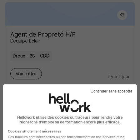
Agent de Propreté H/F
L'equipe Eclair
Dreux - 28
CDD
Voir l’offre
il y a 1 jour
Continuer sans accepter
Hellowork utilise des cookies ou traceurs pour rendre votre
recherche d’emploi ou de formation encore plus efficace.
Agent - Agente d'Entretien - Propreté
des Locaux H/F
Cookies strictement nécessaires
Ces traceurs sont nécessaires au bon fonctionnement de nos services et
ne
France Menage Pro