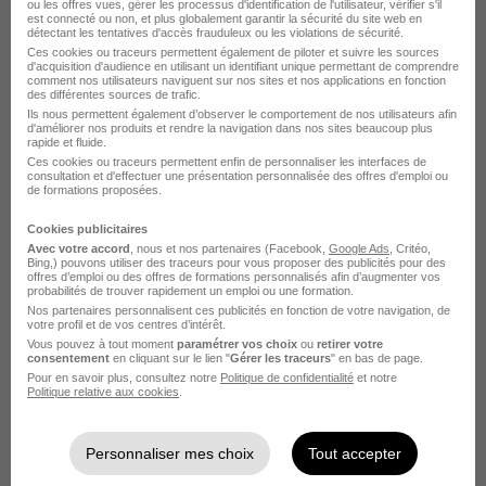
ou les offres vues, gérer les processus d'identification de l'utilisateur, vérifier s'il
est connecté ou non, et plus globalement garantir la sécurité du site web en
Emploi Marketing
détectant les tentatives d'accès frauduleux ou les violations de sécurité.
Entreprises Marketing
Ces cookies ou traceurs permettent également de piloter et suivre les sources
d'acquisition d'audience en utilisant un identifiant unique permettant de comprendre
comment nos utilisateurs naviguent sur nos sites et nos applications en fonction
Alternance Marketing
des différentes sources de trafic.
Stage Marketing
Ils nous permettent également d’observer le comportement de nos utilisateurs afin
d'améliorer nos produits et rendre la navigation dans nos sites beaucoup plus
Intérim Marketing
rapide et fluide.
Ces cookies ou traceurs permettent enfin de personnaliser les interfaces de
consultation et d'effectuer une présentation personnalisée des offres d'emploi ou
Voir plus
de formations proposées.
Cookies publicitaires
Avec votre accord
, nous et nos partenaires (Facebook,
Google Ads
, Critéo,
Bing,) pouvons utiliser des traceurs pour vous proposer des publicités pour des
offres d’emploi ou des offres de formations personnalisés afin d’augmenter vos
probabilités de trouver rapidement un emploi ou une formation.
Nos partenaires personnalisent ces publicités en fonction de votre navigation, de
L'emploi par métier
votre profil et de vos centres d’intérêt.
Vous pouvez à tout moment
paramétrer vos choix
ou
retirer votre
consentement
en cliquant sur le lien "
Gérer les traceurs
" en bas de page.
Emploi Assistant marketing
Pour en savoir plus, consultez notre
Politique de confidentialité
et notre
Politique relative aux cookies
.
Emploi Category manager
Emploi Chargé de campagnes marketing
Personnaliser mes choix
Tout accepter
Emploi Chargé de marketing