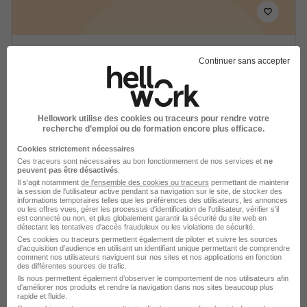
Infirmier H/F
Continuer sans accepter
Adecco Medical
Strasbourg - 67
CDD
14,40 - 18,73 € / heure
Hellowork utilise des cookies ou traceurs pour rendre votre
recherche d’emploi ou de formation encore plus efficace.
Voir l’offre
il y a 16 heures
Cookies strictement nécessaires
Ces traceurs sont nécessaires au bon fonctionnement de nos services et
ne
peuvent pas être désactivés
.
Il s'agit notamment
de l'ensemble des cookies ou traceurs
permettant de maintenir
la session de l'utilisateur active pendant sa navigation sur le site, de stocker des
informations temporaires telles que les préférences des utilisateurs, les annonces
ou les offres vues, gérer les processus d'identification de l'utilisateur, vérifier s'il
est connecté ou non, et plus globalement garantir la sécurité du site web en
détectant les tentatives d'accès frauduleux ou les violations de sécurité.
Ces cookies ou traceurs permettent également de piloter et suivre les sources
Infirmier H/F
d'acquisition d'audience en utilisant un identifiant unique permettant de comprendre
comment nos utilisateurs naviguent sur nos sites et nos applications en fonction
Adecco Medical
des différentes sources de trafic.
Ils nous permettent également d’observer le comportement de nos utilisateurs afin
d'améliorer nos produits et rendre la navigation dans nos sites beaucoup plus
rapide et fluide.
Schiltigheim - 67
CDD
13,59 - 17,67 € / heure