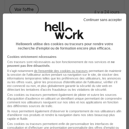
Voir l’offre
il y a 24 jours
Continuer sans accepter
Hellowork utilise des cookies ou traceurs pour rendre votre
recherche d’emploi ou de formation encore plus efficace.
Ergothérapeute H/F
Cookies strictement nécessaires
Archimed Carrière Santé
Ces traceurs sont nécessaires au bon fonctionnement de nos services et
ne
peuvent pas être désactivés
.
Il s'agit notamment
de l'ensemble des cookies ou traceurs
permettant de maintenir
la session de l'utilisateur active pendant sa navigation sur le site, de stocker des
Strasbourg - 67
Intérim
20 - 25 € / heure
informations temporaires telles que les préférences des utilisateurs, les annonces
ou les offres vues, gérer les processus d'identification de l'utilisateur, vérifier s'il
est connecté ou non, et plus globalement garantir la sécurité du site web en
détectant les tentatives d'accès frauduleux ou les violations de sécurité.
Voir l’offre
il y a 27 jours
Ces cookies ou traceurs permettent également de piloter et suivre les sources
d'acquisition d'audience en utilisant un identifiant unique permettant de comprendre
comment nos utilisateurs naviguent sur nos sites et nos applications en fonction
des différentes sources de trafic.
Ils nous permettent également d’observer le comportement de nos utilisateurs afin
d'améliorer nos produits et rendre la navigation dans nos sites beaucoup plus
rapide et fluide.
Ces cookies ou traceurs permettent enfin de personnaliser les interfaces de
consultation et d'effectuer une présentation personnalisée des offres d'emploi ou