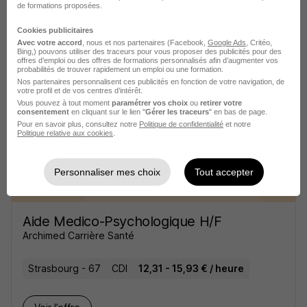
de formations proposées.
Kinésithérapeute H/F
Cookies publicitaires
Archimed Carrière Santé
Avec votre accord
, nous et nos partenaires (Facebook,
Google Ads
, Critéo,
Bing,) pouvons utiliser des traceurs pour vous proposer des publicités pour des
offres d’emploi ou des offres de formations personnalisés afin d’augmenter vos
probabilités de trouver rapidement un emploi ou une formation.
Strasbourg - 67
Intérim
20 - 25 € / heure
Nos partenaires personnalisent ces publicités en fonction de votre navigation, de
votre profil et de vos centres d’intérêt.
Vous pouvez à tout moment
paramétrer vos choix
ou
retirer votre
Voir l’offre
consentement
en cliquant sur le lien "
Gérer les traceurs
" en bas de page.
il y a 27 jours
Pour en savoir plus, consultez notre
Politique de confidentialité
et notre
Politique relative aux cookies
.
Personnaliser mes choix
Tout accepter
Aide Medico-Psychologique H/F
Archimed Carrière Santé
Strasbourg - 67
CDI
12,31 - 15,93 € / heure