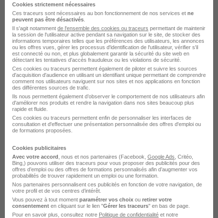
Cookies strictement nécessaires
Ces traceurs sont nécessaires au bon fonctionnement de nos services et
ne
peuvent pas être désactivés
.
Il s'agit notamment
de l'ensemble des cookies ou traceurs
permettant de maintenir
la session de l'utilisateur active pendant sa navigation sur le site, de stocker des
informations temporaires telles que les préférences des utilisateurs, les annonces
Professeur Particulier d'Histoire à
ou les offres vues, gérer les processus d'identification de l'utilisateur, vérifier s'il
est connecté ou non, et plus globalement garantir la sécurité du site web en
Domicile H/F
détectant les tentatives d'accès frauduleux ou les violations de sécurité.
Les Sherpas
Ces cookies ou traceurs permettent également de piloter et suivre les sources
d'acquisition d'audience en utilisant un identifiant unique permettant de comprendre
comment nos utilisateurs naviguent sur nos sites et nos applications en fonction
des différentes sources de trafic.
Puteaux - 92
Indépendant
Temps partiel
Ils nous permettent également d’observer le comportement de nos utilisateurs afin
d'améliorer nos produits et rendre la navigation dans nos sites beaucoup plus
15 - 40 € / heure
rapide et fluide.
Ces cookies ou traceurs permettent enfin de personnaliser les interfaces de
consultation et d'effectuer une présentation personnalisée des offres d'emploi ou
de formations proposées.
Voir l’offre
il y a 13 jours
Cookies publicitaires
Avec votre accord
, nous et nos partenaires (Facebook,
Google Ads
, Critéo,
Bing,) pouvons utiliser des traceurs pour vous proposer des publicités pour des
offres d’emploi ou des offres de formations personnalisés afin d’augmenter vos
probabilités de trouver rapidement un emploi ou une formation.
Nos partenaires personnalisent ces publicités en fonction de votre navigation, de
votre profil et de vos centres d’intérêt.
Vous pouvez à tout moment
paramétrer vos choix
ou
retirer votre
consentement
en cliquant sur le lien "
Gérer les traceurs
" en bas de page.
Professeur Particulier d'Anglais à
Pour en savoir plus, consultez notre
Politique de confidentialité
et notre