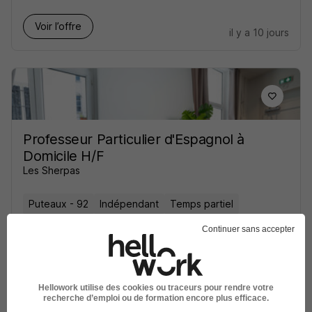
Voir l’offre
il y a 10 jours
Professeur Particulier d'Espagnol à
Domicile H/F
Les Sherpas
Puteaux - 92
Indépendant
Temps partiel
15 - 40 € / heure
Continuer sans accepter
Voir l’offre
il y a 13 jours
Hellowork utilise des cookies ou traceurs pour rendre votre
recherche d’emploi ou de formation encore plus efficace.