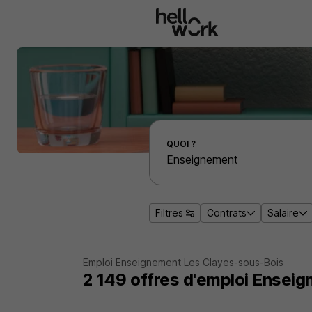
Aller au contenu principal
Effectuer une recherche d'emploi par localité
QUOI ?
Filtres
Contrats
Salaire
Emploi Enseignement Les Clayes-sous-Bois
2 149
offres d'emploi
Enseig