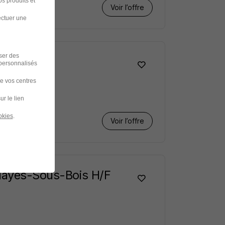
s produits et
Voir l’offre
ectuer une
iser des
H/F
 personnalisés
de vos centres
ur le lien
okies
.
Voir l’offre
Clayes-Sous-Bois H/F