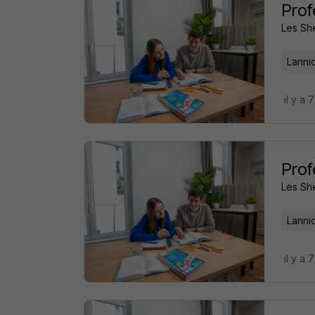
Prof
Les Sh
Lanni
il y a 
Prof
Les Sh
Lanni
il y a 