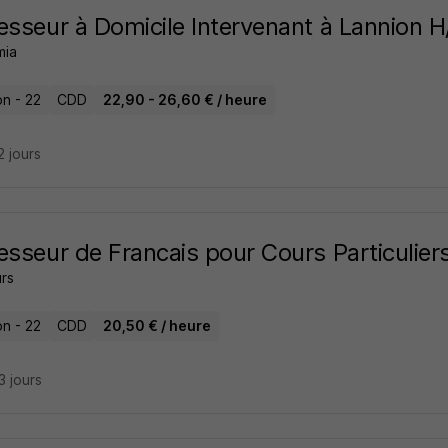
esseur à Domicile Intervenant à Lannion H
mia
on - 22
CDD
22,90 - 26,60 € / heure
12 jours
esseur de Francais pour Cours Particulier
rs
on - 22
CDD
20,50 € / heure
23 jours