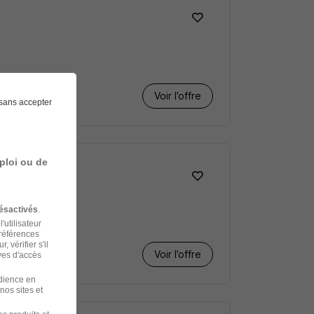
Voir l’offre
sans accepter
ploi ou de
ésactivés
.
'utilisateur
préférences
 vérifier s'il
Voir l’offre
ves d'accès
udience en
nos sites et