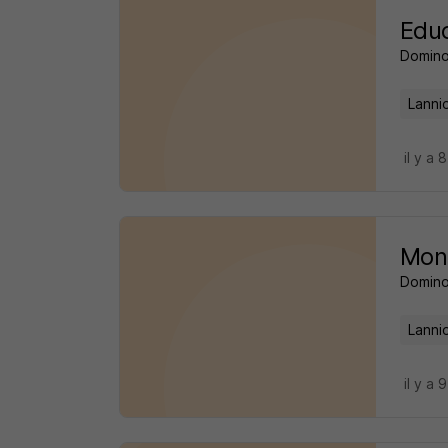
Educ
Domin
Lanni
il y a 
Moni
Domin
Lanni
il y a 