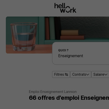
Aller au contenu principal
Effectuer une recherche d'emploi par localité
QUOI ?
Filtres
Contrats
Salaire
Emploi Enseignement Lannion
66
offres d'emploi
Enseignem