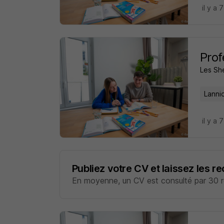
il y a 
Prof
Les Sh
Lanni
il y a 
Publiez votre CV et laissez les r
En moyenne, un CV est consulté par 30 re