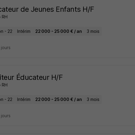
ateur de Jeunes Enfants H/F
o RH
on - 22
Intérim
22 000 - 25 000 € / an
3 mois
8 jours
teur Éducateur H/F
o RH
on - 22
Intérim
22 000 - 25 000 € / an
3 mois
9 jours