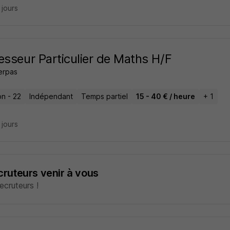
7 jours
esseur Particulier de Maths H/F
erpas
on - 22
Indépendant
Temps partiel
15 - 40 € / heure
+ 1
7 jours
ecruteurs venir à vous
cruteurs !