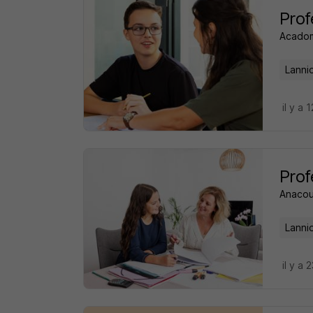
Prof
Acado
Lanni
il y a 
Prof
Anacou
Lanni
il y a 