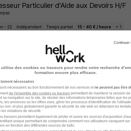
esseur Particulier d'Aide aux Devoirs H/F
erpas
on - 22
Indépendant
Temps partiel
15 - 40 € / heure
+ 1
7 jours
Continuer 
 utilise des cookies ou traceurs pour rendre votre recherche d’em
esseur Particulier d'Informatique H/F
formation encore plus efficace.
erpas
ictement nécessaires
 sont nécessaires au bon fonctionnement de nos services et
ne peuvent pas être d
on - 22
Indépendant
Temps partiel
15 - 40 € / heure
+ 1
amment
de l'ensemble des cookies ou traceurs
permettant de maintenir la session de l
t sa navigation sur le site, de stocker des informations temporaires telles que les 
rs, les annonces ou les offres vues, gérer les processus d'identification de l'utilisateur,
ou non, et plus globalement garantir la sécurité du site web en détectant les tentati
7 jours
les violations de sécurité.
u traceurs permettent également de piloter et suivre les sources d'acquisition d'a
identifiant unique permettant de comprendre comment nos utilisateurs naviguent sur 
ns en fonction des différentes sources de trafic.