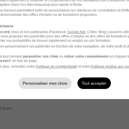
ettent également d’observer le comportement de nos utilisateurs afin d'améliorer no
esseur Particulier de Français à Domicile 
igation dans nos sites beaucoup plus rapide et fluide.
u traceurs permettent enfin de personnaliser les interfaces de consultation et d'eff
mia
personnalisée des offres d'emploi ou de formations proposées.
icitaires
on - 22
CDD
19,68 - 22,90 € / heure
accord
, nous et nos partenaires (Facebook,
Google Ads
, Critéo, Bing,) pouvons util
 vous proposer des publicités pour des offres d’emploi ou des offres de formations
ter vos probabilités de trouver rapidement un emploi ou une formation.
11 jours
es personnalisent ces publicités en fonction de votre navigation, de votre profil et 
à tout moment
paramétrer vos choix
ou
retirer votre consentement
en cliquant s
raceurs
" en bas de page.
r plus, consultez notre
Politique de confidentialité
et notre
Politique relative aux co
esseur d'Anglais à Lannion H/F
mia
Personnaliser mes choix
Tout accepter
on - 22
CDD
22,90 - 26,60 € / heure
11 jours