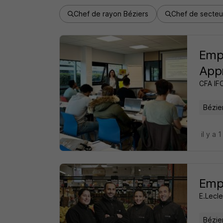
Chef de rayon Béziers
Chef de secteu
Empl
Appr
CFA IF
Bézie
il y a 1
Empl
E.Lecle
Bézie