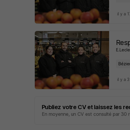
il y a 
Resp
E.Lecle
Bézie
il y a 
Publiez votre CV et laissez les r
En moyenne, un CV est consulté par 30 re