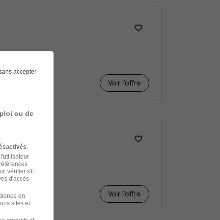
sans accepter
Voir l’offre
ploi ou de
ésactivés
.
'utilisateur
préférences
 vérifier s'il
ves d'accès
Voir l’offre
udience en
nos sites et