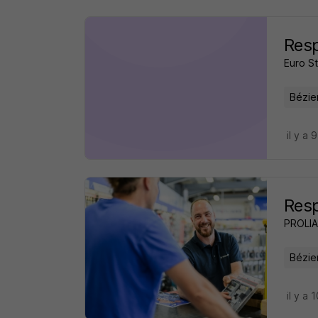
Resp
Euro S
Bézie
il y a 
Res
PROLI
Bézie
il y a 