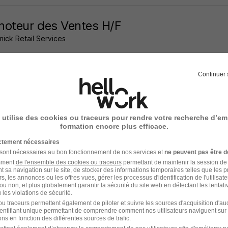
oteur des Ventes H/F
ick Retail Services
s - Montpellier - 34
CDD
1 870 € / mois
1 mois
Continuer 
7 jours
 utilise des cookies ou traceurs pour rendre votre recherche d’em
formation encore plus efficace.
handiseur - Fa 26 H/F
ictement nécessaires
 sont nécessaires au bon fonctionnement de nos services et
ne peuvent pas être d
k Animation
amment
de l'ensemble des cookies ou traceurs
permettant de maintenir la session de l
t sa navigation sur le site, de stocker des informations temporaires telles que les 
rs - 34
CDI
12,31 € / heure
rs, les annonces ou les offres vues, gérer les processus d'identification de l'utilisateur,
ou non, et plus globalement garantir la sécurité du site web en détectant les tentati
les violations de sécurité.
u traceurs permettent également de piloter et suivre les sources d'acquisition d'a
7 jours
identifiant unique permettant de comprendre comment nos utilisateurs naviguent sur 
ns en fonction des différentes sources de trafic.