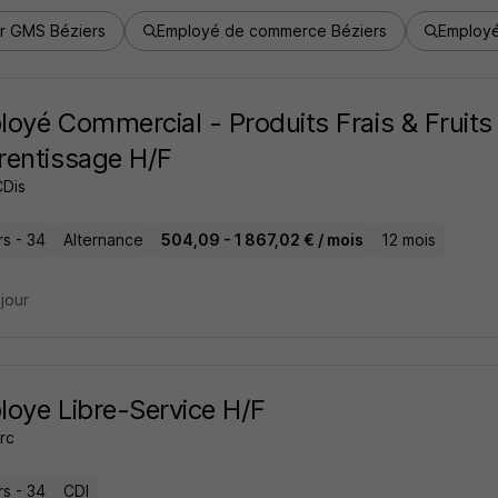
r GMS Béziers
Employé de commerce Béziers
Employé
oyé Commercial - Produits Frais & Fruit
entissage H/F
CDis
rs - 34
Alternance
504,09 - 1 867,02 € / mois
12 mois
 jour
oye Libre-Service H/F
rc
rs - 34
CDI