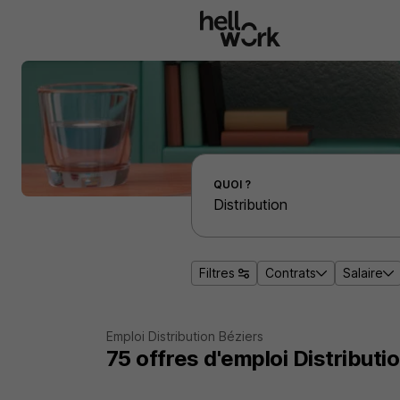
Aller au contenu principal
Effectuer une recherche d'emploi par localité
QUOI ?
Filtres
Contrats
Salaire
Emploi Distribution Béziers
75
offres d'emploi
Distributi