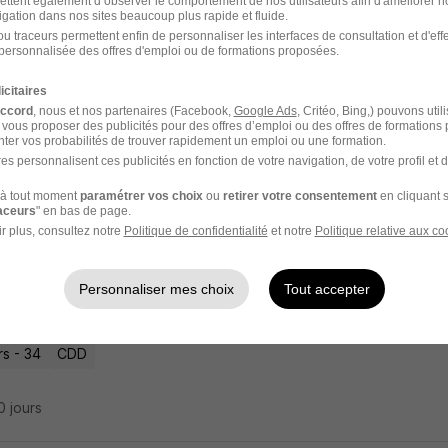
ettent également d’observer le comportement de nos utilisateurs afin d'améliorer no
igation dans nos sites beaucoup plus rapide et fluide.
u traceurs permettent enfin de personnaliser les interfaces de consultation et d'eff
nstrateur Ikks Women - Gl Beziers - CD
personnalisée des offres d'emploi ou de formations proposées.
Women
icitaires
accord
, nous et nos partenaires (Facebook,
Google Ads
, Critéo, Bing,) pouvons util
 vous proposer des publicités pour des offres d’emploi ou des offres de formations
rs - 34
CDI
Temps partiel
ter vos probabilités de trouver rapidement un emploi ou une formation.
es personnalisent ces publicités en fonction de votre navigation, de votre profil et 
10 jours
à tout moment
paramétrer vos choix
ou
retirer votre consentement
en cliquant s
raceurs
" en bas de page.
r plus, consultez notre
Politique de confidentialité
et notre
Politique relative aux co
loyé Commercial H/F
Personnaliser mes choix
Tout accepter
rs - 34
CDD
10 jours