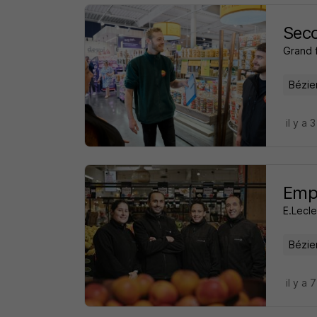
Seco
Grand f
Bézie
il y a 
Empl
E.Lecle
Bézie
il y a 