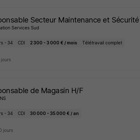
onsable Secteur Maintenance et Sécurité
tation Services Sud
rs - 34
CDI
2 300 - 3 000 € / mois
Télétravail complet
9 jours
ponsable de Magasin H/F
ANS
rs - 34
CDI
30 000 - 35 000 € / an
10 jours