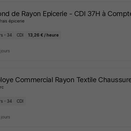
nd de Rayon Epicerie - CDI 37H à Compt
rais épicerie
rs - 34
CDI
13,26 € / heure
3 jours
oye Commercial Rayon Textile Chaussur
rc
rs - 34
CDI
7 jours