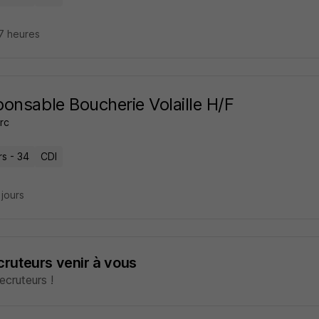
17 heures
onsable Boucherie Volaille H/F
rc
rs - 34
CDI
3 jours
ecruteurs venir à vous
cruteurs !