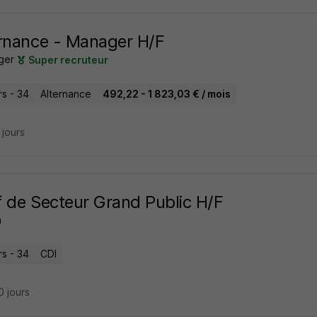
rnance - Manager H/F
ger
Super recruteur
rs - 34
Alternance
492,22 - 1 823,03 € / mois
9 jours
 de Secteur Grand Public H/F
a
rs - 34
CDI
10 jours