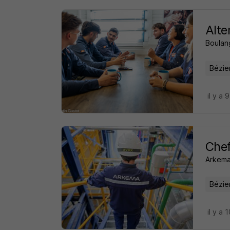
Alte
Boulan
Bézie
il y a 
Chef
Arkem
Bézie
il y a 