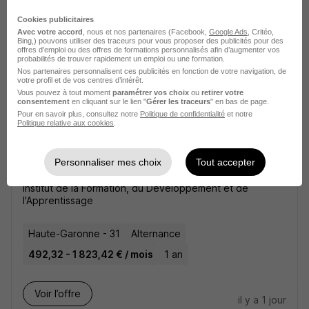
Toulouse - 31
CDI
Cookies publicitaires
Avec votre accord
, nous et nos partenaires (Facebook,
Google Ads
, Critéo,
Bing,) pouvons utiliser des traceurs pour vous proposer des publicités pour des
Voir l’offre
offres d’emploi ou des offres de formations personnalisés afin d’augmenter vos
il y a 1 jour
probabilités de trouver rapidement un emploi ou une formation.
Nos partenaires personnalisent ces publicités en fonction de votre navigation, de
votre profil et de vos centres d’intérêt.
Vous pouvez à tout moment
paramétrer vos choix
ou
retirer votre
consentement
en cliquant sur le lien "
Gérer les traceurs
" en bas de page.
Pour en savoir plus, consultez notre
Politique de confidentialité
et notre
Politique relative aux cookies
.
Apprentissage - Employé Polyvalent
Personnaliser mes choix
Tout accepter
en Grande Distribution H/F
Institut de la Formation, du Développement et de
l'Apprentissage
Haute-Garonne - 31
Alternance
492,32 - 1 823,42 € / mois
1 an
Voir l’offre
il y a 1 jour