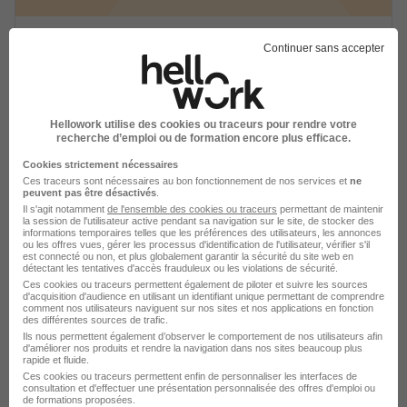
Alternance Employé Polyvalent -
Continuer sans accepter
Toulouse H/F
ISCOD
Hellowork utilise des cookies ou traceurs pour rendre votre
Toulouse - 31
Alternance
recherche d’emploi ou de formation encore plus efficace.
492,22 - 1 823,03 € / mois
Cookies strictement nécessaires
Ces traceurs sont nécessaires au bon fonctionnement de nos services et
ne
peuvent pas être désactivés
.
Voir l’offre
Il s'agit notamment
de l'ensemble des cookies ou traceurs
permettant de maintenir
il y a 1 jour
la session de l'utilisateur active pendant sa navigation sur le site, de stocker des
informations temporaires telles que les préférences des utilisateurs, les annonces
ou les offres vues, gérer les processus d'identification de l'utilisateur, vérifier s'il
est connecté ou non, et plus globalement garantir la sécurité du site web en
détectant les tentatives d'accès frauduleux ou les violations de sécurité.
Ces cookies ou traceurs permettent également de piloter et suivre les sources
d'acquisition d'audience en utilisant un identifiant unique permettant de comprendre
comment nos utilisateurs naviguent sur nos sites et nos applications en fonction
des différentes sources de trafic.
Ils nous permettent également d’observer le comportement de nos utilisateurs afin
Responsable Drive H/F
d'améliorer nos produits et rendre la navigation dans nos sites beaucoup plus
rapide et fluide.
Groupement Mousquetaires
Ces cookies ou traceurs permettent enfin de personnaliser les interfaces de
consultation et d'effectuer une présentation personnalisée des offres d'emploi ou
de formations proposées.