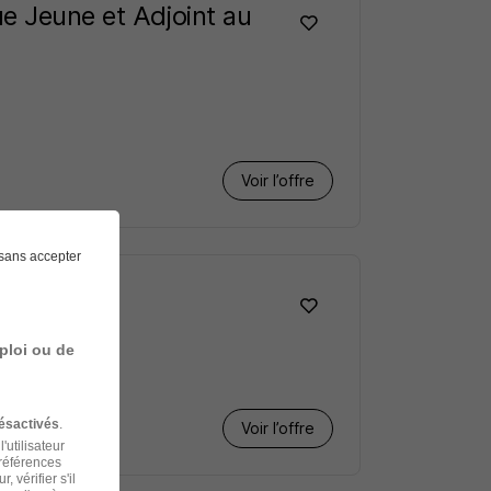
e Jeune et Adjoint au
Voir l’offre
sans accepter
ploi ou de
ésactivés
.
Voir l’offre
'utilisateur
préférences
 vérifier s'il