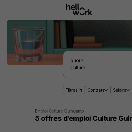
Aller au contenu principal
Effectuer une recherche d'emploi par localité
QUOI ?
Filtres
Contrats
Salaire
Emploi Culture Guingamp
5
offres d'emploi
Culture Gu