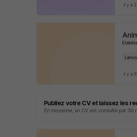
il y a 
Anim
Etabli
Lanvol
il y a 
Publiez votre CV et laissez les r
En moyenne, un CV est consulté par 30 re