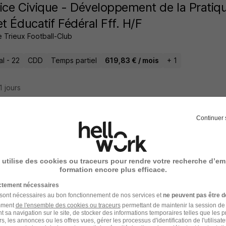
ice Civique - Développement de la Pratiqu
et Éducatif Fédéral Fff. H/F
 Trieux Football-Club
l - 22
CDD
Temps partiel
619,83 € / mois
+ 1
21 jours
Continuer 
ort Périscolaire H/F
 utilise des cookies ou traceurs pour rendre votre recherche d’em
formation encore plus efficace.
agoar - 22
CDD
ictement nécessaires
 sont nécessaires au bon fonctionnement de nos services et
ne peuvent pas être d
15 jours
amment
de l'ensemble des cookies ou traceurs
permettant de maintenir la session de l
t sa navigation sur le site, de stocker des informations temporaires telles que les 
rs, les annonces ou les offres vues, gérer les processus d'identification de l'utilisateur,