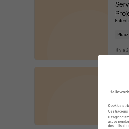
Serv
Proj
Entente
Ploëza
il y a 
Renf
Mairie
Hellowork
Ploum
Cookies str
Ces traceurs
il y a 
Il s'agit not
active pendan
des utilisateu