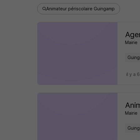
Animateur périscolaire Guingamp
Agen
Mairie
Guing
il y a 
Anim
Mairie
Guing