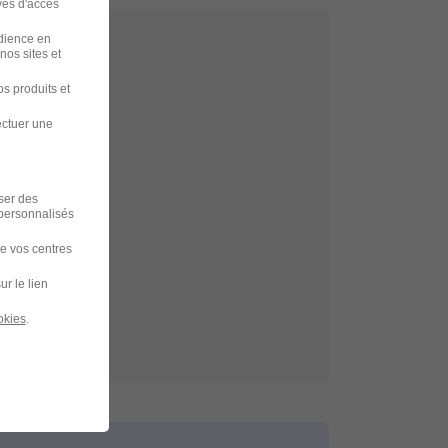
ves d'accès
udience en
nos sites et
s produits et
echerche
ectuer une
p
iser des
 personnalisés
 à Guingamp
de vos centres
ur le lien
okies
.