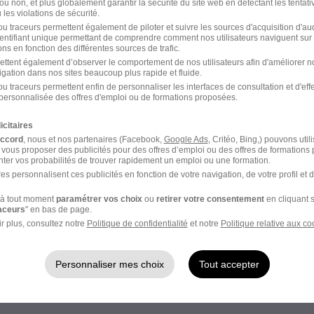
ou non, et plus globalement garantir la sécurité du site web en détectant les tentati
les violations de sécurité.
u traceurs permettent également de piloter et suivre les sources d'acquisition d'a
identifiant unique permettant de comprendre comment nos utilisateurs naviguent sur 
ns en fonction des différentes sources de trafic.
ettent également d’observer le comportement de nos utilisateurs afin d'améliorer no
igation dans nos sites beaucoup plus rapide et fluide.
Élargissez votre r
u traceurs permettent enfin de personnaliser les interfaces de consultation et d'eff
personnalisée des offres d'emploi ou de formations proposées.
Emploi Culture Guingam
cette recherche dès leur
icitaires
accord
, nous et nos partenaires (Facebook,
Google Ads
, Critéo, Bing,) pouvons util
Emploi Culture
 vous proposer des publicités pour des offres d’emploi ou des offres de formations
Emploi à Guingamp
ter vos probabilités de trouver rapidement un emploi ou une formation.
Entreprises qui recrutent
e
es personnalisent ces publicités en fonction de votre navigation, de votre profil et 
à tout moment
paramétrer vos choix
ou
retirer votre consentement
en cliquant s
raceurs
" en bas de page.
ceptez les
CGU
et déclarez
r plus, consultez notre
Politique de confidentialité
et notre
Politique relative aux co
rotection des données du
Personnaliser mes choix
Tout accepter