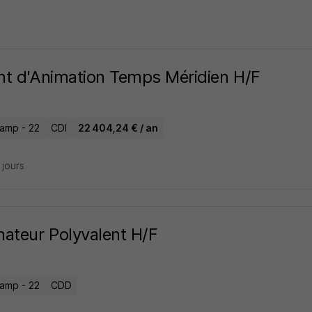
t d'Animation Temps Méridien H/F
amp - 22
CDI
22 404,24 € / an
6 jours
ateur Polyvalent H/F
amp - 22
CDD