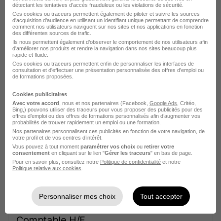
détectant les tentatives d'accès frauduleux ou les violations de sécurité.
Ces cookies ou traceurs permettent également de piloter et suivre les sources
d'acquisition d'audience en utilisant un identifiant unique permettant de comprendre
comment nos utilisateurs naviguent sur nos sites et nos applications en fonction
des différentes sources de trafic.
Ils nous permettent également d’observer le comportement de nos utilisateurs afin
d'améliorer nos produits et rendre la navigation dans nos sites beaucoup plus
rapide et fluide.
Comptable H/F
Ces cookies ou traceurs permettent enfin de personnaliser les interfaces de
consultation et d'effectuer une présentation personnalisée des offres d'emploi ou
Work & You
Super recruteur
de formations proposées.
Cookies publicitaires
Villeneuve-sur-Lot - 47
CDI
35 000 - 45 000 € / an
Avec votre accord
, nous et nos partenaires (Facebook,
Google Ads
, Critéo,
Bing,) pouvons utiliser des traceurs pour vous proposer des publicités pour des
Télétravail partiel
offres d’emploi ou des offres de formations personnalisés afin d’augmenter vos
probabilités de trouver rapidement un emploi ou une formation.
Nos partenaires personnalisent ces publicités en fonction de votre navigation, de
votre profil et de vos centres d’intérêt.
Voir l’offre
il y a 7 jours
Vous pouvez à tout moment
paramétrer vos choix
ou
retirer votre
consentement
en cliquant sur le lien "
Gérer les traceurs
" en bas de page.
Pour en savoir plus, consultez notre
Politique de confidentialité
et notre
Politique relative aux cookies
.
Personnaliser mes choix
Tout accepter
Comptable H/F