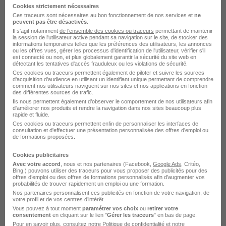
Cookies strictement nécessaires
Ces traceurs sont nécessaires au bon fonctionnement de nos services et
ne
peuvent pas être désactivés
.
Il s'agit notamment
de l'ensemble des cookies ou traceurs
permettant de maintenir
la session de l'utilisateur active pendant sa navigation sur le site, de stocker des
informations temporaires telles que les préférences des utilisateurs, les annonces
ou les offres vues, gérer les processus d'identification de l'utilisateur, vérifier s'il
est connecté ou non, et plus globalement garantir la sécurité du site web en
détectant les tentatives d'accès frauduleux ou les violations de sécurité.
Alternance - Comptabilité H/F
Ces cookies ou traceurs permettent également de piloter et suivre les sources
d'acquisition d'audience en utilisant un identifiant unique permettant de comprendre
Studi CFA
comment nos utilisateurs naviguent sur nos sites et nos applications en fonction
des différentes sources de trafic.
Ils nous permettent également d’observer le comportement de nos utilisateurs afin
Aubervilliers - 93
Alternance
d'améliorer nos produits et rendre la navigation dans nos sites beaucoup plus
rapide et fluide.
492,22 - 1 823,03 € / mois
Ces cookies ou traceurs permettent enfin de personnaliser les interfaces de
consultation et d'effectuer une présentation personnalisée des offres d'emploi ou
de formations proposées.
Voir l’offre
il y a 14 jours
Cookies publicitaires
Avec votre accord
, nous et nos partenaires (Facebook,
Google Ads
, Critéo,
Bing,) pouvons utiliser des traceurs pour vous proposer des publicités pour des
offres d’emploi ou des offres de formations personnalisés afin d’augmenter vos
probabilités de trouver rapidement un emploi ou une formation.
Nos partenaires personnalisent ces publicités en fonction de votre navigation, de
votre profil et de vos centres d’intérêt.
Vous pouvez à tout moment
paramétrer vos choix
ou
retirer votre
consentement
en cliquant sur le lien "
Gérer les traceurs
" en bas de page.
Pour en savoir plus, consultez notre
Politique de confidentialité
et notre