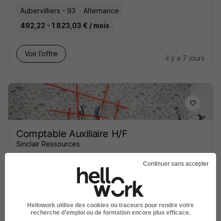
Aubervilliers - 93
Alternance
492,22 - 1 823,03 € / mois
Voir l’offre
il y a 7 jours
Comptable Auxiliaire H/F
Sinclair Ressources
Continuer sans accepter
Aubervilliers - 93
CDI
33 000 - 40 000 € / an
Télétravail partiel
Hellowork utilise des cookies ou traceurs pour rendre votre
Voir l’offre
recherche d’emploi ou de formation encore plus efficace.
il y a 21 jours