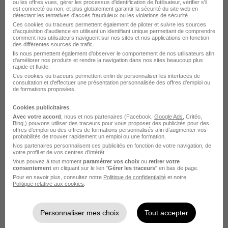
ou les offres vues, gérer les processus d'identification de l'utilisateur, vérifier s'il
est connecté ou non, et plus globalement garantir la sécurité du site web en
détectant les tentatives d'accès frauduleux ou les violations de sécurité.
Ces cookies ou traceurs permettent également de piloter et suivre les sources
d'acquisition d'audience en utilisant un identifiant unique permettant de comprendre
comment nos utilisateurs naviguent sur nos sites et nos applications en fonction
des différentes sources de trafic.
Ils nous permettent également d’observer le comportement de nos utilisateurs afin
d'améliorer nos produits et rendre la navigation dans nos sites beaucoup plus
Commercial France H/F
rapide et fluide.
Adsearch
Ces cookies ou traceurs permettent enfin de personnaliser les interfaces de
consultation et d'effectuer une présentation personnalisée des offres d'emploi ou
de formations proposées.
Paris 4e - 75
CDI
50 000 - 60 000 € / an
Cookies publicitaires
Avec votre accord
, nous et nos partenaires (Facebook,
Google Ads
, Critéo,
Bing,) pouvons utiliser des traceurs pour vous proposer des publicités pour des
Voir l’offre
offres d’emploi ou des offres de formations personnalisés afin d’augmenter vos
il y a 16 jours
probabilités de trouver rapidement un emploi ou une formation.
Nos partenaires personnalisent ces publicités en fonction de votre navigation, de
votre profil et de vos centres d’intérêt.
Vous pouvez à tout moment
paramétrer vos choix
ou
retirer votre
consentement
en cliquant sur le lien "
Gérer les traceurs
" en bas de page.
Pour en savoir plus, consultez notre
Politique de confidentialité
et notre
Politique relative aux cookies
.
Gestionnaire Crédit Documentaire H/F
Personnaliser mes choix
Tout accepter
Adsearch