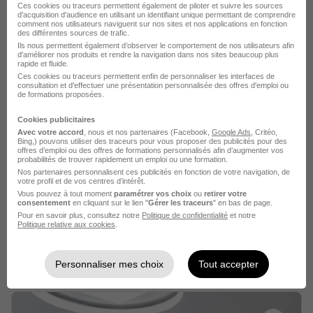
Ces cookies ou traceurs permettent également de piloter et suivre les sources
d'acquisition d'audience en utilisant un identifiant unique permettant de comprendre
comment nos utilisateurs naviguent sur nos sites et nos applications en fonction
Voir l’offre
il y a 2 jours
des différentes sources de trafic.
Ils nous permettent également d’observer le comportement de nos utilisateurs afin
d'améliorer nos produits et rendre la navigation dans nos sites beaucoup plus
rapide et fluide.
Ces cookies ou traceurs permettent enfin de personnaliser les interfaces de
consultation et d'effectuer une présentation personnalisée des offres d'emploi ou
de formations proposées.
Cookies publicitaires
Avec votre accord
, nous et nos partenaires (Facebook,
Google Ads
, Critéo,
Auditeur Interne H/F
Bing,) pouvons utiliser des traceurs pour vous proposer des publicités pour des
offres d’emploi ou des offres de formations personnalisés afin d’augmenter vos
Præmia REIM
probabilités de trouver rapidement un emploi ou une formation.
Nos partenaires personnalisent ces publicités en fonction de votre navigation, de
votre profil et de vos centres d’intérêt.
Clichy - 92
CDD
40 000 - 45 000 € / an
Vous pouvez à tout moment
paramétrer vos choix
ou
retirer votre
consentement
en cliquant sur le lien "
Gérer les traceurs
" en bas de page.
Télétravail occasionnel
+ 1
Pour en savoir plus, consultez notre
Politique de confidentialité
et notre
Politique relative aux cookies
.
Voir l’offre
il y a 15 jours
Personnaliser mes choix
Tout accepter