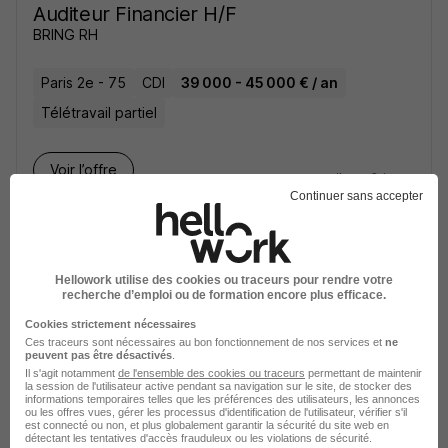
Auditeur Financier H/F
BRING RH
Paris 2e - 75
CDI
39 000 - 45 000 € / an
Télétravail partiel
Voir l’offre
il y a 9 jours
Continuer sans accepter
Hellowork utilise des cookies ou traceurs pour rendre votre
recherche d’emploi ou de formation encore plus efficace.
Cookies strictement nécessaires
Alternance - Auditeur Interne H/F
Ces traceurs sont nécessaires au bon fonctionnement de nos services et
ne
METRO France
peuvent pas être désactivés
.
Il s'agit notamment
de l'ensemble des cookies ou traceurs
permettant de maintenir
la session de l'utilisateur active pendant sa navigation sur le site, de stocker des
Nanterre - 92
Alternance
informations temporaires telles que les préférences des utilisateurs, les annonces
ou les offres vues, gérer les processus d'identification de l'utilisateur, vérifier s'il
est connecté ou non, et plus globalement garantir la sécurité du site web en
492,22 - 1 823,03 € / mois
détectant les tentatives d'accès frauduleux ou les violations de sécurité.