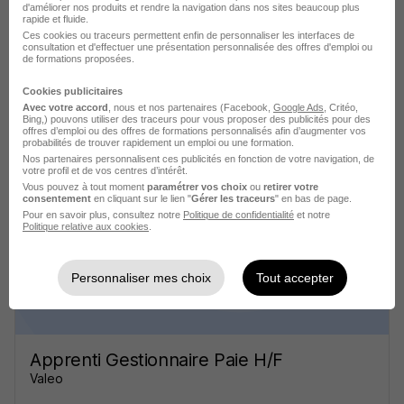
d'améliorer nos produits et rendre la navigation dans nos sites beaucoup plus
rapide et fluide.
Ces cookies ou traceurs permettent enfin de personnaliser les interfaces de
consultation et d'effectuer une présentation personnalisée des offres d'emploi ou
de formations proposées.
Cookies publicitaires
Avec votre accord
, nous et nos partenaires (Facebook,
Google Ads
, Critéo,
Apprenti Gestionnaire Paie H/F
Bing,) pouvons utiliser des traceurs pour vous proposer des publicités pour des
offres d’emploi ou des offres de formations personnalisés afin d’augmenter vos
Valeo
probabilités de trouver rapidement un emploi ou une formation.
Nos partenaires personnalisent ces publicités en fonction de votre navigation, de
votre profil et de vos centres d’intérêt.
Cergy - 95
Alternance
Temps partiel
Vous pouvez à tout moment
paramétrer vos choix
ou
retirer votre
consentement
en cliquant sur le lien "
Gérer les traceurs
" en bas de page.
Pour en savoir plus, consultez notre
Politique de confidentialité
et notre
Cette offre n’est plus disponible depuis le 28/06/26
Politique relative aux cookies
.
Personnaliser mes choix
Tout accepter
Apprenti Gestionnaire Paie H/F
Valeo