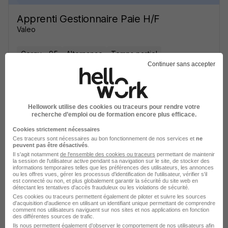
Apprenti Gestionnaire Paie H/F
Valeo
Cergy - 95
Alternance
Temps partiel
Continuer sans accepter
Cette offre n’est plus disponible depuis le 28/05/26
Hellowork utilise des cookies ou traceurs pour rendre votre
recherche d’emploi ou de formation encore plus efficace.
Cookies strictement nécessaires
Ces traceurs sont nécessaires au bon fonctionnement de nos services et
ne
peuvent pas être désactivés
.
Bac+3 Paie et Audit Social - Alternance -
Il s'agit notamment
de l'ensemble des cookies ou traceurs
permettant de maintenir
la session de l'utilisateur active pendant sa navigation sur le site, de stocker des
Gestionnaire de Paie H/F
informations temporaires telles que les préférences des utilisateurs, les annonces
IGEFI Paris
ou les offres vues, gérer les processus d'identification de l'utilisateur, vérifier s'il
est connecté ou non, et plus globalement garantir la sécurité du site web en
détectant les tentatives d'accès frauduleux ou les violations de sécurité.
Ces cookies ou traceurs permettent également de piloter et suivre les sources
Cergy - 95
Alternance
Temps partiel
d'acquisition d'audience en utilisant un identifiant unique permettant de comprendre
comment nos utilisateurs naviguent sur nos sites et nos applications en fonction
des différentes sources de trafic.
Cette offre n’est plus disponible depuis le 15/06/26
Ils nous permettent également d’observer le comportement de nos utilisateurs afin