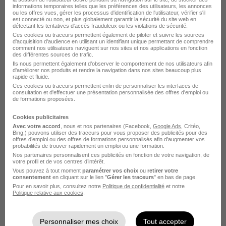
informations temporaires telles que les préférences des utilisateurs, les annonces
ou les offres vues, gérer les processus d'identification de l'utilisateur, vérifier s'il
Créteil - 94
Alternance
492,22 - 1 823,03 € / mois
est connecté ou non, et plus globalement garantir la sécurité du site web en
détectant les tentatives d'accès frauduleux ou les violations de sécurité.
Ces cookies ou traceurs permettent également de piloter et suivre les sources
d'acquisition d'audience en utilisant un identifiant unique permettant de comprendre
Voir l’offre
comment nos utilisateurs naviguent sur nos sites et nos applications en fonction
il y a 19 jours
des différentes sources de trafic.
Ils nous permettent également d’observer le comportement de nos utilisateurs afin
d'améliorer nos produits et rendre la navigation dans nos sites beaucoup plus
rapide et fluide.
Ces cookies ou traceurs permettent enfin de personnaliser les interfaces de
consultation et d'effectuer une présentation personnalisée des offres d'emploi ou
de formations proposées.
Cookies publicitaires
Avec votre accord
, nous et nos partenaires (Facebook,
Google Ads
, Critéo,
Alternance Gestionnaire Administratif
Bing,) pouvons utiliser des traceurs pour vous proposer des publicités pour des
offres d’emploi ou des offres de formations personnalisés afin d’augmenter vos
et Comptable - Paris H/F
probabilités de trouver rapidement un emploi ou une formation.
ISCOD
Nos partenaires personnalisent ces publicités en fonction de votre navigation, de
votre profil et de vos centres d’intérêt.
Vous pouvez à tout moment
paramétrer vos choix
ou
retirer votre
Paris 8e - 75
Alternance
consentement
en cliquant sur le lien "
Gérer les traceurs
" en bas de page.
Pour en savoir plus, consultez notre
Politique de confidentialité
et notre
492,22 - 1 823,03 € / mois
Politique relative aux cookies
.
Voir l’offre
Personnaliser mes choix
Tout accepter
il y a 20 jours