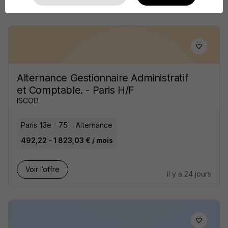
Alternance Gestionnaire Administratif
et Comptable. - Paris H/F
ISCOD
Paris 13e - 75
Alternance
492,22 - 1 823,03 € / mois
Voir l’offre
il y a 24 jours