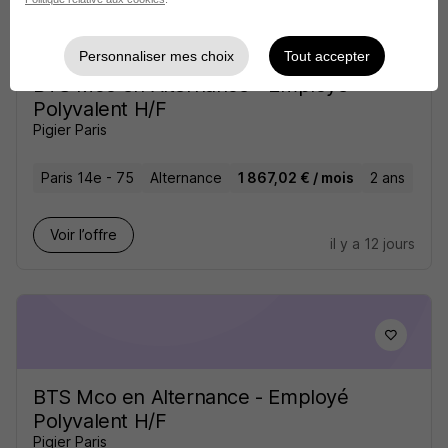
Personnaliser mes choix
Tout accepter
BTS Mco en Alternance - Employé
Polyvalent H/F
Pigier Paris
Paris 14e - 75
Alternance
1 867,02 € / mois
2 ans
Voir l’offre
il y a 12 jours
BTS Mco en Alternance - Employé
Polyvalent H/F
Pigier Paris