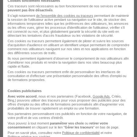
Paris 8e - 75
Alternance
1 867,02 € / mois
2 ans
Cookies strictement nécessaires
Ces traceurs sont nécessaires au bon fonctionnement de nos services et
ne
peuvent pas être désactivés
.
Il s'agit notamment
de l'ensemble des cookies ou traceurs
permettant de maintenir
Voir l’offre
la session de l'utilisateur active pendant sa navigation sur le site, de stocker des
il y a 12 jours
informations temporaires telles que les préférences des utilisateurs, les annonces
ou les offres vues, gérer les processus d'identification de l'utilisateur, vérifier s'il
est connecté ou non, et plus globalement garantir la sécurité du site web en
détectant les tentatives d'accès frauduleux ou les violations de sécurité.
Ces cookies ou traceurs permettent également de piloter et suivre les sources
d'acquisition d'audience en utilisant un identifiant unique permettant de comprendre
comment nos utilisateurs naviguent sur nos sites et nos applications en fonction
des différentes sources de trafic.
Ils nous permettent également d’observer le comportement de nos utilisateurs afin
d'améliorer nos produits et rendre la navigation dans nos sites beaucoup plus
BTS Mco en Alternance - Employé
rapide et fluide.
Ces cookies ou traceurs permettent enfin de personnaliser les interfaces de
Polyvalent H/F
consultation et d'effectuer une présentation personnalisée des offres d'emploi ou
de formations proposées.
Pigier Paris
Cookies publicitaires
Paris 13e - 75
Alternance
1 867,02 € / mois
2 ans
Avec votre accord
, nous et nos partenaires (Facebook,
Google Ads
, Critéo,
Bing,) pouvons utiliser des traceurs pour vous proposer des publicités pour des
offres d’emploi ou des offres de formations personnalisés afin d’augmenter vos
probabilités de trouver rapidement un emploi ou une formation.
Voir l’offre
Nos partenaires personnalisent ces publicités en fonction de votre navigation, de
il y a 12 jours
votre profil et de vos centres d’intérêt.
Vous pouvez à tout moment
paramétrer vos choix
ou
retirer votre
consentement
en cliquant sur le lien "
Gérer les traceurs
" en bas de page.
Pour en savoir plus, consultez notre
Politique de confidentialité
et notre
Politique relative aux cookies
.