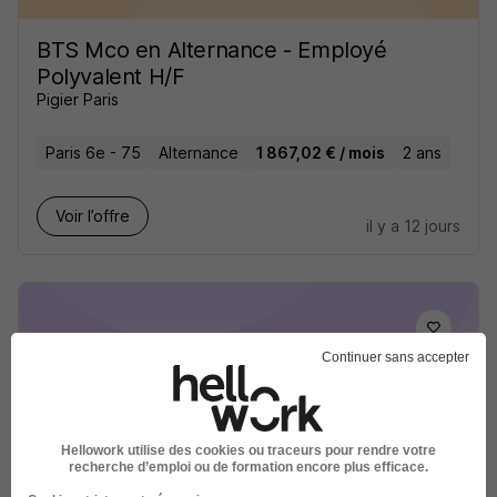
BTS Mco en Alternance - Employé
Polyvalent H/F
Pigier Paris
Paris 6e - 75
Alternance
1 867,02 € / mois
2 ans
Voir l’offre
il y a 12 jours
Continuer sans accepter
BTS Mco en Alternance - Employé
Polyvalent H/F
Pigier Paris
Hellowork utilise des cookies ou traceurs pour rendre votre
recherche d’emploi ou de formation encore plus efficace.