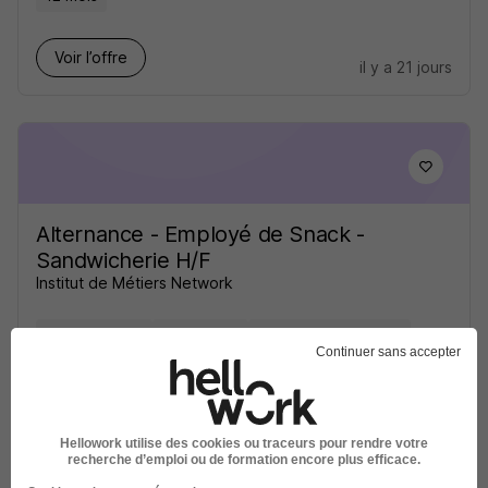
Voir l’offre
il y a 21 jours
Alternance - Employé de Snack -
Sandwicherie H/F
Institut de Métiers Network
Toulouse - 31
Alternance
710 - 1 823 € / mois
Continuer sans accepter
12 mois
Voir l’offre
il y a 24 jours
Hellowork utilise des cookies ou traceurs pour rendre votre
recherche d’emploi ou de formation encore plus efficace.