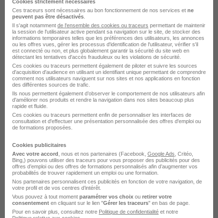
Cookies strictement nécessaires
Ces traceurs sont nécessaires au bon fonctionnement de nos services et
ne
peuvent pas être désactivés
.
Il s'agit notamment
de l'ensemble des cookies ou traceurs
permettant de maintenir
la session de l'utilisateur active pendant sa navigation sur le site, de stocker des
informations temporaires telles que les préférences des utilisateurs, les annonces
ou les offres vues, gérer les processus d'identification de l'utilisateur, vérifier s'il
Employé de Sandwicherie -
est connecté ou non, et plus globalement garantir la sécurité du site web en
détectant les tentatives d'accès frauduleux ou les violations de sécurité.
Alternance H/F
Ces cookies ou traceurs permettent également de piloter et suivre les sources
d'acquisition d'audience en utilisant un identifiant unique permettant de comprendre
Institut de Métiers Network
comment nos utilisateurs naviguent sur nos sites et nos applications en fonction
des différentes sources de trafic.
Ils nous permettent également d’observer le comportement de nos utilisateurs afin
Toulouse - 31
Alternance
d'améliorer nos produits et rendre la navigation dans nos sites beaucoup plus
rapide et fluide.
709,99 - 1 823,03 € / mois
12 mois
Ces cookies ou traceurs permettent enfin de personnaliser les interfaces de
consultation et d'effectuer une présentation personnalisée des offres d'emploi ou
de formations proposées.
Voir l’offre
il y a 3 jours
Cookies publicitaires
Avec votre accord
, nous et nos partenaires (Facebook,
Google Ads
, Critéo,
Bing,) pouvons utiliser des traceurs pour vous proposer des publicités pour des
offres d’emploi ou des offres de formations personnalisés afin d’augmenter vos
probabilités de trouver rapidement un emploi ou une formation.
Nos partenaires personnalisent ces publicités en fonction de votre navigation, de
votre profil et de vos centres d’intérêt.
Vous pouvez à tout moment
paramétrer vos choix
ou
retirer votre
consentement
en cliquant sur le lien "
Gérer les traceurs
" en bas de page.
Pour en savoir plus, consultez notre
Politique de confidentialité
et notre
Politique relative aux cookies
.