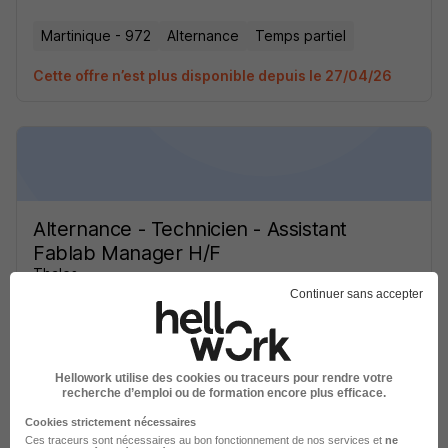
Martinique - 972
Alternance
Temps partiel
Cette offre n’est plus disponible depuis le 27/04/26
Alternance - Technicien - Assistant
Fablab Manager H/F
Thales
Continuer sans accepter
Bordeaux - 33
Alternance
Temps partiel
Cette offre n’est plus disponible depuis le 10/05/26
Hellowork utilise des cookies ou traceurs pour rendre votre
recherche d’emploi ou de formation encore plus efficace.
Cookies strictement nécessaires
Ces traceurs sont nécessaires au bon fonctionnement de nos services et
ne