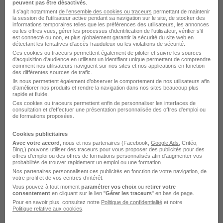
peuvent pas être désactivés
.
Il s'agit notamment
de l'ensemble des cookies ou traceurs
permettant de maintenir
la session de l'utilisateur active pendant sa navigation sur le site, de stocker des
informations temporaires telles que les préférences des utilisateurs, les annonces
Alternance - Technicien - Assistant
ou les offres vues, gérer les processus d'identification de l'utilisateur, vérifier s'il
est connecté ou non, et plus globalement garantir la sécurité du site web en
Fablab Manager H/F
détectant les tentatives d'accès frauduleux ou les violations de sécurité.
Ces cookies ou traceurs permettent également de piloter et suivre les sources
Thales
d'acquisition d'audience en utilisant un identifiant unique permettant de comprendre
comment nos utilisateurs naviguent sur nos sites et nos applications en fonction
des différentes sources de trafic.
Bordeaux - 33
Alternance
Temps partiel
Ils nous permettent également d’observer le comportement de nos utilisateurs afin
d'améliorer nos produits et rendre la navigation dans nos sites beaucoup plus
rapide et fluide.
Cette offre n’est plus disponible depuis le 10/05/26
Ces cookies ou traceurs permettent enfin de personnaliser les interfaces de
consultation et d'effectuer une présentation personnalisée des offres d'emploi ou
de formations proposées.
Cookies publicitaires
Avec votre accord
, nous et nos partenaires (Facebook,
Google Ads
, Critéo,
Bing,) pouvons utiliser des traceurs pour vous proposer des publicités pour des
offres d’emploi ou des offres de formations personnalisés afin d’augmenter vos
probabilités de trouver rapidement un emploi ou une formation.
Nos partenaires personnalisent ces publicités en fonction de votre navigation, de
Alternance - Technicien - Assistant
votre profil et de vos centres d’intérêt.
Fablab Manager H/F
Vous pouvez à tout moment
paramétrer vos choix
ou
retirer votre
consentement
en cliquant sur le lien "
Gérer les traceurs
" en bas de page.
Thales
Pour en savoir plus, consultez notre
Politique de confidentialité
et notre
Politique relative aux cookies
.
Bordeaux - 33
Alternance
Temps partiel