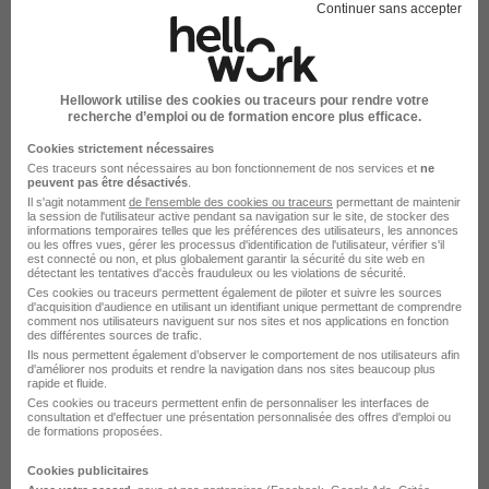
Continuer sans accepter
IMC
Luxembourg
Alternance
811,12 - 2 000 € / mois
1 an
Hellowork utilise des cookies ou traceurs pour rendre votre
recherche d’emploi ou de formation encore plus efficace.
Cookies strictement nécessaires
Voir l’offre
Ces traceurs sont nécessaires au bon fonctionnement de nos services et
ne
il y a 9 jours
peuvent pas être désactivés
.
Il s'agit notamment
de l'ensemble des cookies ou traceurs
permettant de maintenir
la session de l'utilisateur active pendant sa navigation sur le site, de stocker des
informations temporaires telles que les préférences des utilisateurs, les annonces
ou les offres vues, gérer les processus d'identification de l'utilisateur, vérifier s'il
est connecté ou non, et plus globalement garantir la sécurité du site web en
détectant les tentatives d'accès frauduleux ou les violations de sécurité.
Ces cookies ou traceurs permettent également de piloter et suivre les sources
d'acquisition d'audience en utilisant un identifiant unique permettant de comprendre
comment nos utilisateurs naviguent sur nos sites et nos applications en fonction
Assistant Auditeur Interne Siège -
des différentes sources de trafic.
Ils nous permettent également d’observer le comportement de nos utilisateurs afin
Paris en Alternance H/F
d'améliorer nos produits et rendre la navigation dans nos sites beaucoup plus
rapide et fluide.
Clariane
Ces cookies ou traceurs permettent enfin de personnaliser les interfaces de
consultation et d'effectuer une présentation personnalisée des offres d'emploi ou
de formations proposées.
Paris 8e - 75
Alternance
Cookies publicitaires
492,22 - 1 823,03 € / mois
24 mois