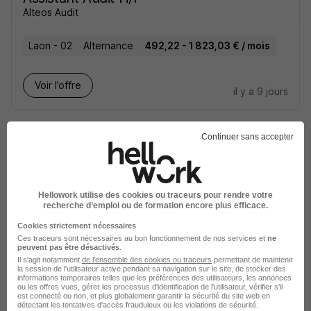
Alteos Audit
Laon - 02
Alternance
492,22 - 1 823,03 € / mois
Voir l’offre
il y a 9 jours
Continuer sans accepter
Alternance - Audit Externe H/F
Hellowork utilise des cookies ou traceurs pour rendre votre
recherche d’emploi ou de formation encore plus efficace.
Studi CFA
Cookies strictement nécessaires
Ces traceurs sont nécessaires au bon fonctionnement de nos services et
ne
Boulogne-Billancourt - 92
Alternance
peuvent pas être désactivés
.
Il s'agit notamment
de l'ensemble des cookies ou traceurs
permettant de maintenir
492,22 - 1 823,03 € / mois
la session de l'utilisateur active pendant sa navigation sur le site, de stocker des
informations temporaires telles que les préférences des utilisateurs, les annonces
ou les offres vues, gérer les processus d'identification de l'utilisateur, vérifier s'il
est connecté ou non, et plus globalement garantir la sécurité du site web en
Voir l’offre
détectant les tentatives d'accès frauduleux ou les violations de sécurité.