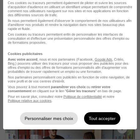
il y a 16 jours
Ces cookies ou traceurs permettent également de piloter et suivre les sources
d'acquisition d'audience en utilisant un identifiant unique permettant de comprendre
comment nos utilisateurs naviguent sur nos sites et nos applications en fonction
des différentes sources de trafic.
Ils nous permettent également d’observer le comportement de nos utilisateurs afin
d'améliorer nos produits et rendre la navigation dans nos sites beaucoup plus
rapide et fluide.
Ces cookies ou traceurs permettent enfin de personnaliser les interfaces de
consultation et d'effectuer une présentation personnalisée des offres d'emploi ou
de formations proposées.
Alternance - Auditeur H/F
Cookies publicitaires
Studi CFA
Avec votre accord
, nous et nos partenaires (Facebook,
Google Ads
, Critéo,
Bing,) pouvons utiliser des traceurs pour vous proposer des publicités pour des
offres d’emploi ou des offres de formations personnalisés afin d’augmenter vos
Paris 2e - 75
Alternance
probabilités de trouver rapidement un emploi ou une formation.
Nos partenaires personnalisent ces publicités en fonction de votre navigation, de
492,22 - 1 823,03 € / mois
votre profil et de vos centres d’intérêt.
Vous pouvez à tout moment
paramétrer vos choix
ou
retirer votre
consentement
en cliquant sur le lien "
Gérer les traceurs
" en bas de page.
Voir l’offre
Pour en savoir plus, consultez notre
Politique de confidentialité
et notre
il y a 19 jours
Politique relative aux cookies
.
Personnaliser mes choix
Tout accepter