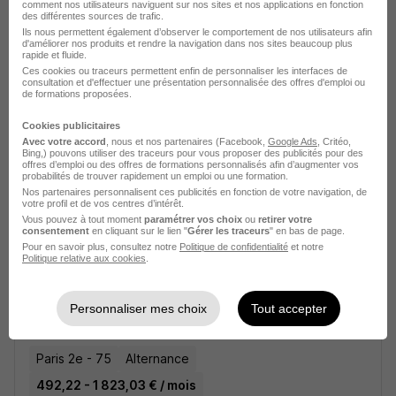
comment nos utilisateurs naviguent sur nos sites et nos applications en fonction
L'institut d'économie durable
des différentes sources de trafic.
Ils nous permettent également d’observer le comportement de nos utilisateurs afin
d'améliorer nos produits et rendre la navigation dans nos sites beaucoup plus
Paris - 75
Alternance
1 500 - 1 800 € / mois
rapide et fluide.
Ces cookies ou traceurs permettent enfin de personnaliser les interfaces de
Télétravail occasionnel
+ 1
consultation et d'effectuer une présentation personnalisée des offres d'emploi ou
de formations proposées.
Cookies publicitaires
Voir l’offre
il y a 7 heures
Avec votre accord
, nous et nos partenaires (Facebook,
Google Ads
, Critéo,
Bing,) pouvons utiliser des traceurs pour vous proposer des publicités pour des
offres d’emploi ou des offres de formations personnalisés afin d’augmenter vos
probabilités de trouver rapidement un emploi ou une formation.
Nos partenaires personnalisent ces publicités en fonction de votre navigation, de
votre profil et de vos centres d’intérêt.
Vous pouvez à tout moment
paramétrer vos choix
ou
retirer votre
consentement
en cliquant sur le lien "
Gérer les traceurs
" en bas de page.
Pour en savoir plus, consultez notre
Politique de confidentialité
et notre
Politique relative aux cookies
.
Alternance -Assistant Marketing et
Communication H/F
Personnaliser mes choix
Tout accepter
Studi CFA
Paris 2e - 75
Alternance
492,22 - 1 823,03 € / mois