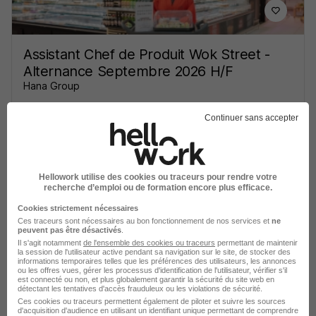
Assistant Chef de Produit Wok Street -
Alternance Septembre 2026 H/F
Hana Group
Continuer sans accepter
Levallois-Perret - 92
Alternance
492,22 - 1 823,03 € / mois
Hellowork utilise des cookies ou traceurs pour rendre votre
Voir l’offre
il y a 7 heures
recherche d’emploi ou de formation encore plus efficace.
Cookies strictement nécessaires
Ces traceurs sont nécessaires au bon fonctionnement de nos services et
ne
peuvent pas être désactivés
.
Il s'agit notamment
de l'ensemble des cookies ou traceurs
permettant de maintenir
la session de l'utilisateur active pendant sa navigation sur le site, de stocker des
informations temporaires telles que les préférences des utilisateurs, les annonces
ou les offres vues, gérer les processus d'identification de l'utilisateur, vérifier s'il
est connecté ou non, et plus globalement garantir la sécurité du site web en
détectant les tentatives d'accès frauduleux ou les violations de sécurité.
Alternance - Chargé·e de Mission
Ces cookies ou traceurs permettent également de piloter et suivre les sources
Stratégie RSE - Bac+4 Bac+5 H/F
d'acquisition d'audience en utilisant un identifiant unique permettant de comprendre