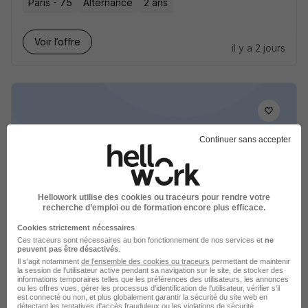
Paris - 75
Alternance
2 ans
Voir l’offre
il y a 2 jours
Continuer sans accepter
Alternance - Agent d'Escale - BTS
Tourisme H/F
AURLOM
Hellowork utilise des cookies ou traceurs pour rendre votre
recherche d’emploi ou de formation encore plus efficace.
Paris - 75
Alternance
2 ans
Cookies strictement nécessaires
Ces traceurs sont nécessaires au bon fonctionnement de nos services et
ne
peuvent pas être désactivés
.
Voir l’offre
il y a 2 jours
Il s'agit notamment
de l'ensemble des cookies ou traceurs
permettant de maintenir
la session de l'utilisateur active pendant sa navigation sur le site, de stocker des
informations temporaires telles que les préférences des utilisateurs, les annonces
ou les offres vues, gérer les processus d'identification de l'utilisateur, vérifier s'il
est connecté ou non, et plus globalement garantir la sécurité du site web en
détectant les tentatives d'accès frauduleux ou les violations de sécurité.