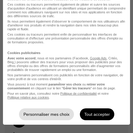
Ces cookies ou traceurs permettent également de piloter et suivre les sources
d'acquisition d'audience en utilisant un identifiant unique permettant de comprendre
comment nos utilisateurs naviguent sur nos sites et nos applications en fonction
des différentes sources de trafic.
Ils nous permettent également d’observer le comportement de nos utilisateurs afin
Créez une alerte
d'améliorer nos produits et rendre la navigation dans nos sites beaucoup plus
rapide et fluide.
Ces cookies ou traceurs permettent enfin de personnaliser les interfaces de
Soyez alerté des nouvelles offres pour cette
consultation et d'effectuer une présentation personnalisée des offres d'emploi ou
de formations proposées.
recherche dès leur parution.
Cookies publicitaires
Créer mon alerte
Avec votre accord
, nous et nos partenaires (Facebook,
Google Ads
, Critéo,
Bing,) pouvons utiliser des traceurs pour vous proposer des publicités pour des
offres d’emploi ou des offres de formations personnalisés afin d’augmenter vos
probabilités de trouver rapidement un emploi ou une formation.
En cliquant sur "Créer mon alerte", vous acceptez les
Nos partenaires personnalisent ces publicités en fonction de votre navigation, de
CGU
et déclarez avoir pris connaissance de la
votre profil et de vos centres d’intérêt.
politique de protection des données du site
Vous pouvez à tout moment
paramétrer vos choix
ou
retirer votre
consentement
en cliquant sur le lien "
Gérer les traceurs
" en bas de page.
hellowork.com.
Pour en savoir plus, consultez notre
Politique de confidentialité
et notre
Politique relative aux cookies
.
Personnaliser mes choix
Tout accepter