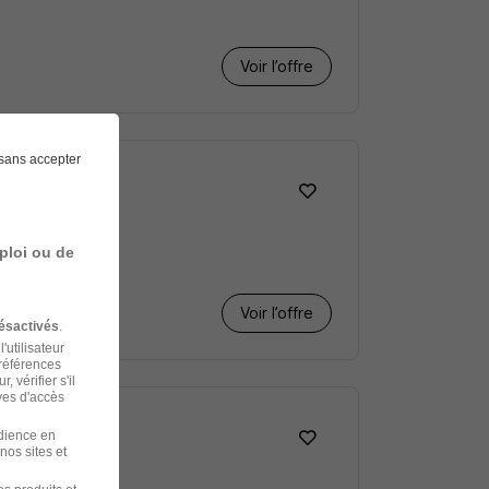
Voir l’offre
sans accepter
ploi ou de
Voir l’offre
ésactivés
.
'utilisateur
préférences
 vérifier s'il
ves d'accès
udience en
nos sites et