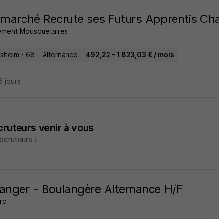
rmarché Recrute ses Futurs Apprentis Char
ment Mousquetaires
lsheim - 68
Alternance
492,22 - 1 823,03 € / mois
16 jours
ecruteurs venir à vous
cruteurs !
anger - Boulangère Alternance H/F
rc