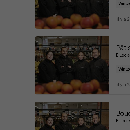
Wintz
il y a 
Pâti
E.Lecle
Wintz
il y a 
Bouc
E.Lecle