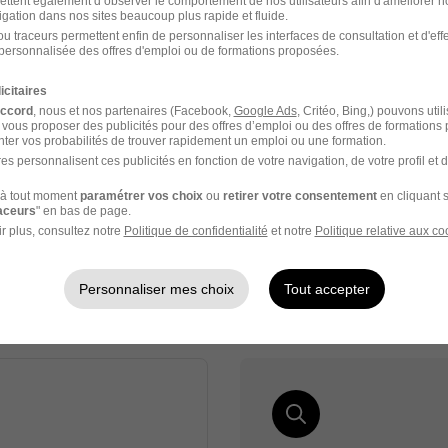
ettent également d’observer le comportement de nos utilisateurs afin d'améliorer no
igation dans nos sites beaucoup plus rapide et fluide.
r - 68
Alternance
492,22 - 1 823,03 € / mois
12 mois
u traceurs permettent enfin de personnaliser les interfaces de consultation et d'eff
personnalisée des offres d'emploi ou de formations proposées.
4 jours
icitaires
accord
, nous et nos partenaires (Facebook,
Google Ads
, Critéo, Bing,) pouvons util
 vous proposer des publicités pour des offres d’emploi ou des offres de formations
ter vos probabilités de trouver rapidement un emploi ou une formation.
es personnalisent ces publicités en fonction de votre navigation, de votre profil et 
rnance CAP Pâtissier ou Mention Compléme
à tout moment
paramétrer vos choix
ou
retirer votre consentement
en cliquant s
eu Boulanger
raceurs
" en bas de page.
r plus, consultez notre
Politique de confidentialité
et notre
Politique relative aux co
sheim - 68
Alternance
492,22 - 1 823,03 € / mois
Personnaliser mes choix
Tout accepter
15 jours