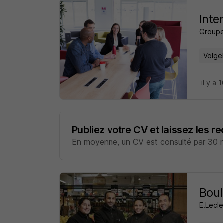
Inte
Groupe
Volge
il y a 
Publiez votre CV et laissez les r
En moyenne, un CV est consulté par 30 re
Boul
E.Lecle