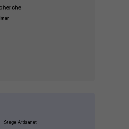
echerche
olmar
Stage Artisanat