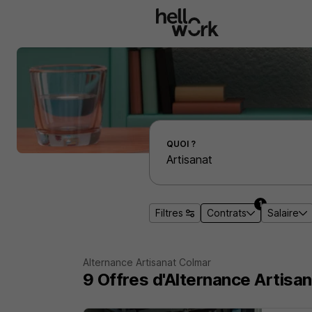
Aller au contenu principal
Effectuer une recherche d'emploi par localité
QUOI ?
1
Filtres
Contrats
Salaire
Alternance Artisanat Colmar
9
Offres d'Alternance
Artisa