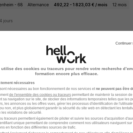
enheim - 68
Alternance
492,22 - 1 823,03 € / mois
12 mois
24 jours
Continuer 
isier Agenceur en Alternance H/F
 Ae de Colmar
 utilise des cookies ou traceurs pour rendre votre recherche d’em
r - 68
Alternance
492,22 - 1 823,03 € / mois
12 mois
formation encore plus efficace.
ictement nécessaires
 jour
 sont nécessaires au bon fonctionnement de nos services et
ne peuvent pas être d
amment
de l'ensemble des cookies ou traceurs
permettant de maintenir la session de l
t sa navigation sur le site, de stocker des informations temporaires telles que les 
rs, les annonces ou les offres vues, gérer les processus d'identification de l'utilisateur,
ou non, et plus globalement garantir la sécurité du site web en détectant les tentati
les violations de sécurité.
isier Installateur en Alternance H/F
u traceurs permettent également de piloter et suivre les sources d'acquisition d'a
identifiant unique permettant de comprendre comment nos utilisateurs naviguent sur 
 Afpa de Colmar
ns en fonction des différentes sources de trafic.