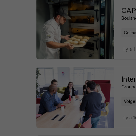
CAP 
Boulan
Colma
il y a 1
Inte
Groupe
Volge
il y a 