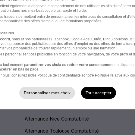
ns en fonction des différentes sources de trafic.
Colmar
ettent également d’observer le comportement de nos utilisateurs afin d'améliorer no
igation dans nos sites beaucoup plus rapide et fluide.
u traceurs permettent enfin de personnaliser les interfaces de consultation et d'eff
Alternance Colmar Vente
personnalisée des offres d'emploi ou de formations proposées.
Alternance Colmar Hotellerie
icitaires
accord
, nous et nos partenaires (Facebook,
Google Ads
, Critéo, Bing,) pouvons util
 vous proposer des publicités pour des offres d’emploi ou des offres de formations
ter vos probabilités de trouver rapidement un emploi ou une formation.
Alternance Colmar BTP
es personnalisent ces publicités en fonction de votre navigation, de votre profil et 
Alternance Colmar Service
à tout moment
paramétrer vos choix
ou
retirer votre consentement
en cliquant s
raceurs
" en bas de page.
r plus, consultez notre
Politique de confidentialité
et notre
Politique relative aux co
Personnaliser mes choix
Tout accepter
 Comptabilité en France
Alternance Nice Comptabilité
Alternance Toulouse Comptabilité