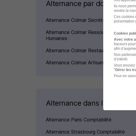
nos applicatio
Alternance par domaine à 
Ils nous perm
rendre la nav
Ces cookies o
Alternance Colmar Secrétariat
présentation 
Alternance Colmar Ressources
Cookies publ
Humaines
Avec votre 
traceurs pour
afin d’augmen
Alternance Colmar Restauration
Nos partenair
d’intérêt.
Alternance Colmar Artisanat
Vous pouvez 
"
Gérer les t
Pour en savoi
Alternance dans le domaine
Alternance Paris Comptabilité
Alternance Strasbourg Comptabilité