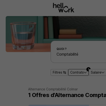
Aller au contenu principal
Effectuer une recherche d'emploi par localité
QUOI ?
1
Filtres
Contrats
Salaire
Alternance Comptabilité Colmar
1
Offres d'Alternance
Comptab