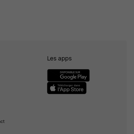
Les apps
act