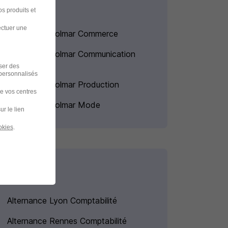
s produits et
ectuer une
Alternance Colmar Commerce
Alternance Colmar Communication
iser des
 personnalisés
Alternance Colmar Production
de vos centres
Alternance Colmar Mode
ur le lien
okies
.
Alternance Lyon Comptabilité
Alternance Rennes Comptabilité