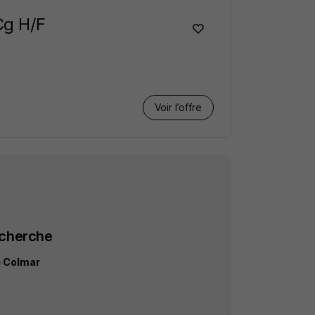
Cg H/F
Voir l’offre
echerche
é Colmar