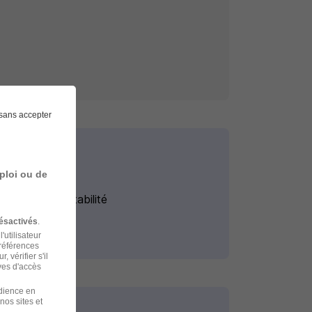
sans accepter
ploi ou de
Stage Comptabilité
ésactivés
.
'utilisateur
préférences
 vérifier s'il
ves d'accès
udience en
nos sites et