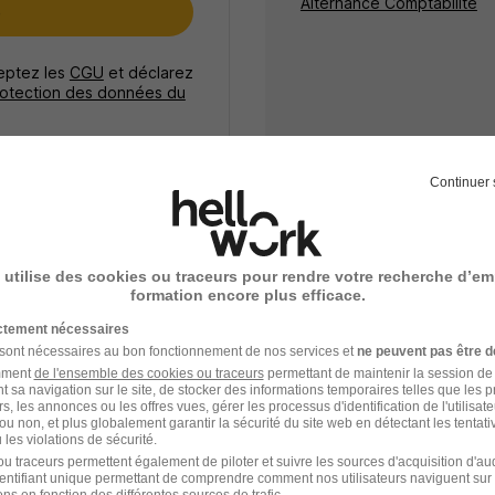
Alternance Comptabilité
e
ceptez les
CGU
et déclarez
rotection des données du
Continuer 
 utilise des cookies ou traceurs pour rendre votre recherche d’em
formation encore plus efficace.
Alternance Comptabilité
ictement nécessaires
 sont nécessaires au bon fonctionnement de nos services et
ne peuvent pas être d
amment
de l'ensemble des cookies ou traceurs
permettant de maintenir la session de l
t sa navigation sur le site, de stocker des informations temporaires telles que les 
rs, les annonces ou les offres vues, gérer les processus d'identification de l'utilisateur,
ou non, et plus globalement garantir la sécurité du site web en détectant les tentati
les violations de sécurité.
u traceurs permettent également de piloter et suivre les sources d'acquisition d'a
identifiant unique permettant de comprendre comment nos utilisateurs naviguent sur 