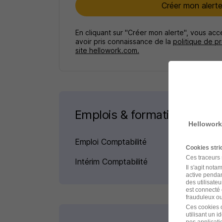
Créer mon alert
En cliquant sur "Créer mon alerte", vous ac
avoir pris connaissance de la
politique de p
site hellowork.com.
Emplois & formations
Hellowork
Emploi Comptabilité
Cookies str
Ces traceurs
Intérim Comptabilité
Il s'agit not
active pendan
des utilisateu
est connecté 
frauduleux ou 
Ces cookies o
utilisant un 