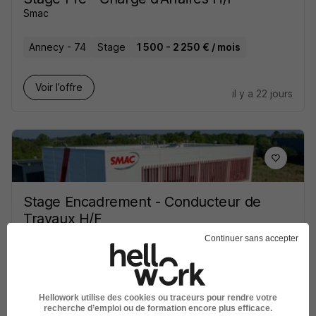
Smac
Annecy - 74
Stage
1 500 - 2 250 € / mois
Voir l’offre
il y a 22 jours
Stage Encadrement - Conducteur de
Travaux H/F
Smac
Continuer sans accepter
Annecy - 74
Stage
1 100 - 1 650 € / mois
Hellowork utilise des cookies ou traceurs pour rendre votre
Voir l’offre
recherche d’emploi ou de formation encore plus efficace.
il y a 22 jours