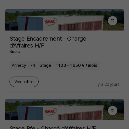
Stage Encadrement - Chargé
d'Affaires H/F
Smac
Annecy - 74
Stage
1 100 - 1 650 € / mois
Voir l’offre
il y a 22 jours
Stage Pfe - Chargé d'Affaires H/F