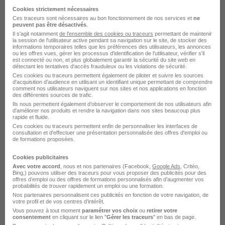
Cookies strictement nécessaires
Ces traceurs sont nécessaires au bon fonctionnement de nos services et
ne
peuvent pas être désactivés
.
Il s'agit notamment
de l'ensemble des cookies ou traceurs
permettant de maintenir
la session de l'utilisateur active pendant sa navigation sur le site, de stocker des
informations temporaires telles que les préférences des utilisateurs, les annonces
ou les offres vues, gérer les processus d'identification de l'utilisateur, vérifier s'il
est connecté ou non, et plus globalement garantir la sécurité du site web en
détectant les tentatives d'accès frauduleux ou les violations de sécurité.
Stagiaire Data - Migration de Données
Ces cookies ou traceurs permettent également de piloter et suivre les sources
d'acquisition d'audience en utilisant un identifiant unique permettant de comprendre
Industrielles & Plm H/F
comment nos utilisateurs naviguent sur nos sites et nos applications en fonction
des différentes sources de trafic.
NTN Europe
Super recruteur
Ils nous permettent également d’observer le comportement de nos utilisateurs afin
d'améliorer nos produits et rendre la navigation dans nos sites beaucoup plus
rapide et fluide.
Annecy - 74
Stage
650 € / mois
6 mois
Ces cookies ou traceurs permettent enfin de personnaliser les interfaces de
consultation et d'effectuer une présentation personnalisée des offres d'emploi ou
de formations proposées.
Voir l’offre
il y a 29 jours
Cookies publicitaires
Avec votre accord
, nous et nos partenaires (Facebook,
Google Ads
, Critéo,
Bing,) pouvons utiliser des traceurs pour vous proposer des publicités pour des
offres d’emploi ou des offres de formations personnalisés afin d’augmenter vos
probabilités de trouver rapidement un emploi ou une formation.
Nos partenaires personnalisent ces publicités en fonction de votre navigation, de
votre profil et de vos centres d’intérêt.
Vous pouvez à tout moment
paramétrer vos choix
ou
retirer votre
consentement
en cliquant sur le lien "
Gérer les traceurs
" en bas de page.