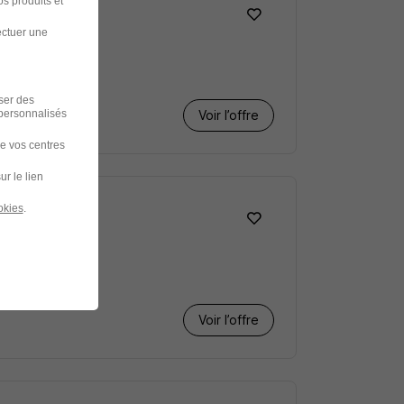
s produits et
ectuer une
iser des
 personnalisés
Voir l’offre
de vos centres
ur le lien
okies
.
Voir l’offre