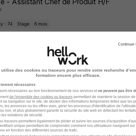
e - Assistant Chef de Produit H/F
i
y - 74
Stage
6 mois
6 jours
Continuer 
e - Assistant Marketing Produits H/F
 utilise des cookies ou traceurs pour rendre votre recherche d’em
formation encore plus efficace.
i
ictement nécessaires
 sont nécessaires au bon fonctionnement de nos services et
ne peuvent pas être d
y - 74
Stage
6 mois
amment
de l'ensemble des cookies ou traceurs
permettant de maintenir la session de l
t sa navigation sur le site, de stocker des informations temporaires telles que les 
rs, les annonces ou les offres vues, gérer les processus d'identification de l'utilisateur,
6 jours
ou non, et plus globalement garantir la sécurité du site web en détectant les tentati
les violations de sécurité.
u traceurs permettent également de piloter et suivre les sources d'acquisition d'a
identifiant unique permettant de comprendre comment nos utilisateurs naviguent sur 
ns en fonction des différentes sources de trafic.