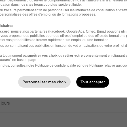
ettent également d’observer le comportement de nos utilisateurs afin d'améliorer no
e- Ingenieur Avant-Vente H/F
igation dans nos sites beaucoup plus rapide et fluide.
i
u traceurs permettent enfin de personnaliser les interfaces de consultation et d'eff
personnalisée des offres d'emploi ou de formations proposées.
y - 74
Stage
6 jours
icitaires
accord
, nous et nos partenaires (Facebook,
Google Ads
, Critéo, Bing,) pouvons util
 vous proposer des publicités pour des offres d’emploi ou des offres de formations
6 jours
ter vos probabilités de trouver rapidement un emploi ou une formation.
es personnalisent ces publicités en fonction de votre navigation, de votre profil et 
à tout moment
paramétrer vos choix
ou
retirer votre consentement
en cliquant s
raceurs
" en bas de page.
iaire Contrôleur de Gestion H/F
r plus, consultez notre
Politique de confidentialité
et notre
Politique relative aux co
ir Savoyard de Distribution
Super recruteur
Personnaliser mes choix
Tout accepter
sur-Chéran - 74
Stage
2 mois
9 jours