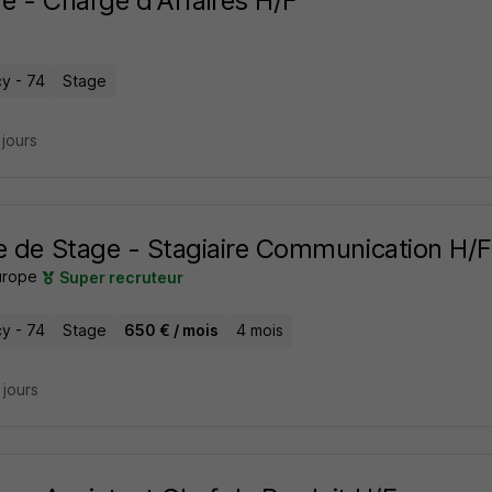
e - Chargé d'Affaires H/F
y - 74
Stage
3 jours
e de Stage - Stagiaire Communication H/F
urope
Super recruteur
y - 74
Stage
650 € / mois
4 mois
4 jours