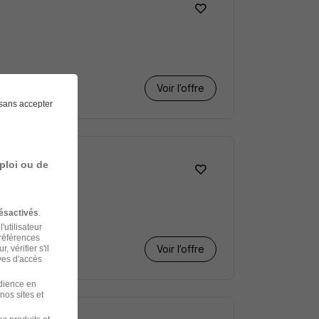
Voir l’offre
sans accepter
ploi ou de
ésactivés
.
'utilisateur
préférences
Voir l’offre
 vérifier s'il
ves d'accès
udience en
nos sites et