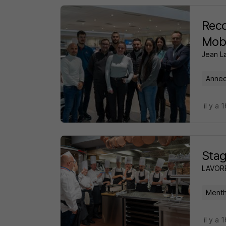
Reco
Mobi
Jean La
Annec
il y a 
Stag
LAVOR
Menth
il y a 