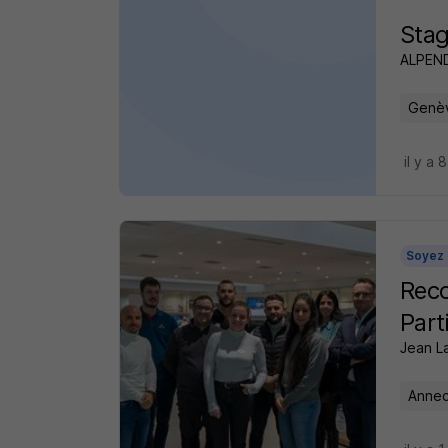
Stag
ALPEN
Genèv
il y a 
Soyez 
Reco
Part
Jean La
Annec