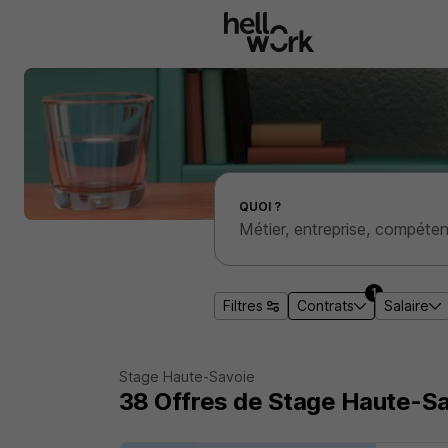
Aller au contenu principal
Effectuer une recherche d'emploi par localité
QUOI ?
1
Filtres
Contrats
Salaire
Stage Haute-Savoie
38
Offres de Stage
Haute-Sa