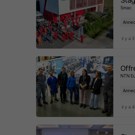
Stag
Smac
Annec
il y a 
Offr
NTN E
Annec
il y a 