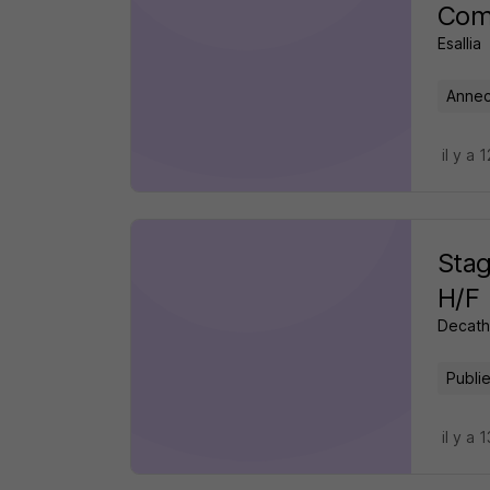
Comm
Esallia
Annec
il y a 
Stag
H/F
Decath
Publie
il y a 