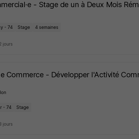
ercial·e - Stage de un à Deux Mois Rém
y - 74
Stage
4 semaines
12 jours
e Commerce - Développer l'Activité Comm
lon
r - 74
Stage
13 jours