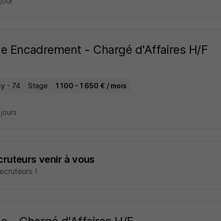
 jour
e Encadrement - Chargé d'Affaires H/F
y - 74
Stage
1 100 - 1 650 € / mois
2 jours
ecruteurs venir à vous
cruteurs !