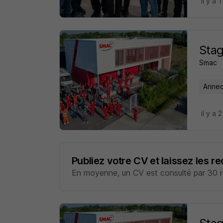
il y a 1
Stag
Smac
Annec
il y a 
Publiez votre CV et laissez les r
En moyenne, un CV est consulté par 30 re