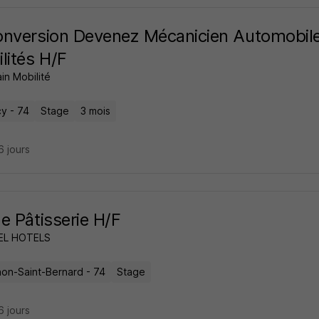
nversion Devenez Mécanicien Automobile
lités H/F
in Mobilité
y - 74
Stage
3 mois
16 jours
e Pâtisserie H/F
EL HOTELS
on-Saint-Bernard - 74
Stage
16 jours