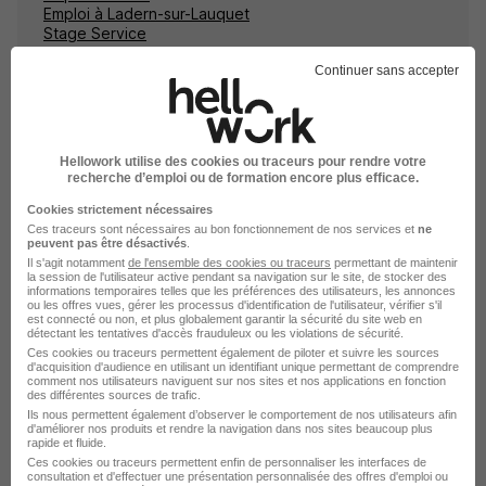
Emploi à Ladern-sur-Lauquet
Stage Service
Continuer sans accepter
Emplois & formations
Hellowork utilise des cookies ou traceurs pour rendre votre
recherche d’emploi ou de formation encore plus efficace.
Cookies strictement nécessaires
Emploi Service
Ces traceurs sont nécessaires au bon fonctionnement de nos services et
ne
peuvent pas être désactivés
.
Stage Service
Il s'agit notamment
de l'ensemble des cookies ou traceurs
permettant de maintenir
Alternance Service
la session de l'utilisateur active pendant sa navigation sur le site, de stocker des
informations temporaires telles que les préférences des utilisateurs, les annonces
ou les offres vues, gérer les processus d'identification de l'utilisateur, vérifier s'il
Intérim Service
est connecté ou non, et plus globalement garantir la sécurité du site web en
détectant les tentatives d'accès frauduleux ou les violations de sécurité.
Ces cookies ou traceurs permettent également de piloter et suivre les sources
d'acquisition d'audience en utilisant un identifiant unique permettant de comprendre
comment nos utilisateurs naviguent sur nos sites et nos applications en fonction
des différentes sources de trafic.
Ils nous permettent également d’observer le comportement de nos utilisateurs afin
d'améliorer nos produits et rendre la navigation dans nos sites beaucoup plus
rapide et fluide.
Stage dans le domaine Service
Ces cookies ou traceurs permettent enfin de personnaliser les interfaces de
consultation et d'effectuer une présentation personnalisée des offres d'emploi ou