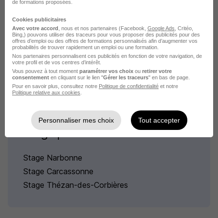
en France
de formations proposées.
Cookies publicitaires
Stage Neuilly-sur-Seine Service
Avec votre accord
, nous et nos partenaires (Facebook,
Google Ads
, Critéo,
Bing,) pouvons utiliser des traceurs pour vous proposer des publicités pour des
Stage Lannion Service
offres d’emploi ou des offres de formations personnalisés afin d’augmenter vos
probabilités de trouver rapidement un emploi ou une formation.
Stage Paris Service
Nos partenaires personnalisent ces publicités en fonction de votre navigation, de
votre profil et de vos centres d’intérêt.
Les offres de stage par ville du domaine Service
Vous pouvez à tout moment
paramétrer vos choix
ou
retirer votre
consentement
en cliquant sur le lien "
Gérer les traceurs
" en bas de page.
Pour en savoir plus, consultez notre
Politique de confidentialité
et notre
Politique relative aux cookies
.
Personnaliser mes choix
Tout accepter
Stage par ville en Aude
Stage Narbonne
Stage Carcassonne
Stage Thézan-des-Corbières